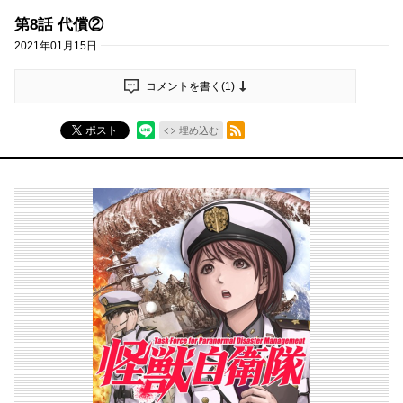
第8話 代償②
2021年01月15日
コメントを書く(
1
)
RSSフィード
ポスト
埋め込む