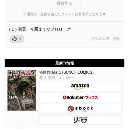
投稿する
※通報が一定数を超えたコメントは非表示になります
( 1 )
実質、今回までがプロローグ
0
2024/04/26
通報
最新刊情報
怪獣自衛隊 1 (BUNCH COMICS)
井上 淳哉, 白土 晴一