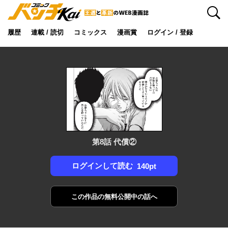
検索
履歴
連載 / 読切
コミックス
漫画賞
ログイン / 登録
第8話 代償②
ログインして読む
140pt
この作品の
無料公開中の話へ