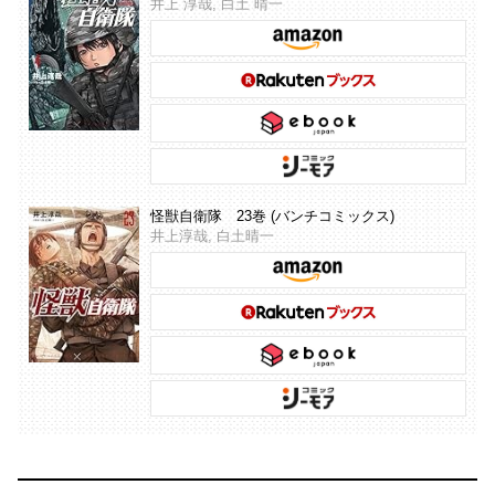
井上 淳哉, 白土 晴一
怪獣自衛隊 23巻 (バンチコミックス)
井上淳哉, 白土晴一