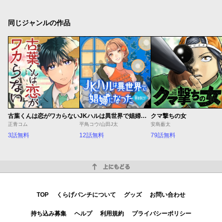
同じジャンルの作品
古葉くんは恋がワカらない
JKハルは異世界で娼婦になった Winter
クマ撃ちの女
正青コム
平鳥コウ/山田J太
安島薮太
3話無料
12話無料
79話無料
上にもどる
TOP
くらげバンチについて
グッズ
お問い合わせ
持ち込み募集
ヘルプ
利用規約
プライバシーポリシー