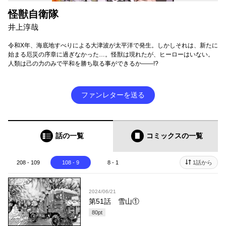
怪獣自衛隊
井上淳哉
令和X年、海底地すべりによる大津波が太平洋で発生。しかしそれは、新たに
始まる厄災の序章に過ぎなかった…。怪獣は現れたが、ヒーローはいない。
人類は己の力のみで平和を勝ち取る事ができるか――!?
ファンレターを送る
話の一覧
コミックス
の一覧
208 - 109
108 - 9
8 - 1
1話から
2024/06/21
第51話 雪山①
80
pt