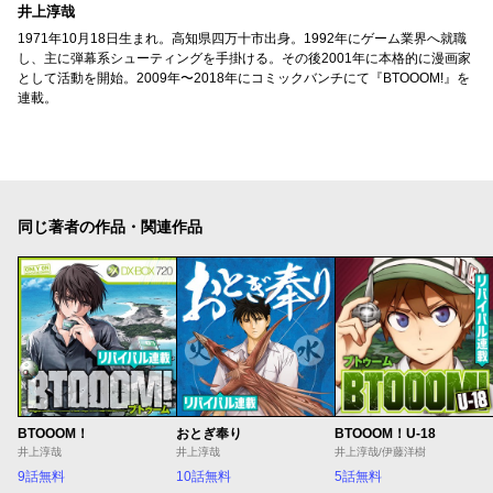
井上淳哉
1971年10月18日生まれ。高知県四万十市出身。1992年にゲーム業界へ就職
し、主に弾幕系シューティングを手掛ける。その後2001年に本格的に漫画家
として活動を開始。2009年〜2018年にコミックバンチにて『BTOOOM!』を
連載。
同じ著者の作品・関連作品
BTOOOM！
おとぎ奉り
BTOOOM！U-18
井上淳哉
井上淳哉
井上淳哉/伊藤洋樹
9話無料
10話無料
5話無料