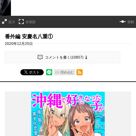
拡大
全画面
移動
番外編 安慶名八重①
2020年12月25日
コメントを書く(
10857
)
RSSフィード
ポスト
埋め込む