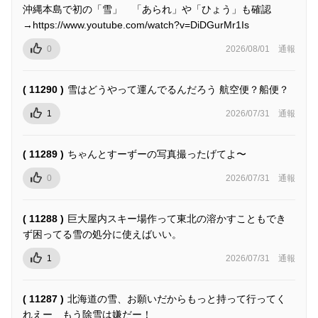
沖縄本島で初の「雪」 「あられ」や「ひょう」も確認
→https://www.youtube.com/watch?v=DiDGurMr1Is
0
2026/08/01
通報
( 11290 )
雪はどうやって運んでるんだろう 航空便？船便？
1
2026/07/31
通報
( 11289 )
ちゃんとすーずーの写真撮ったげてよ〜
0
2026/07/31
通報
( 11288 )
巨大屋内スキー場作って東北の溶かすこともでき
ず困ってる雪の処分に使えばいい。
1
2026/07/31
通報
( 11287 )
北海道の雪、お願いだからもっと持って行ってく
れえー もう除雪は嫌だー！