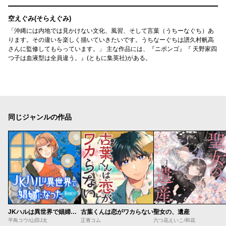
空えぐみ(そらえぐみ)
「沖縄には内地では見かけない文化、風習、そして言葉（うちーなぐち）あ
ります。その違いを楽しく描いていきたいです。うちなーぐちは譜久村帆高
さんに監修してもらっています。」 主な作品には、『ニポンゴ』『 天野家四
つ子は血液型は全員違う。』(ともに集英社)がある。
同じジャンルの作品
JKハルは異世界で娼婦になった Winter
古葉くんは恋がワカらない
聖女の、遺産
平鳥コウ/山田J太
正青コム
六つ花えいこ/和花