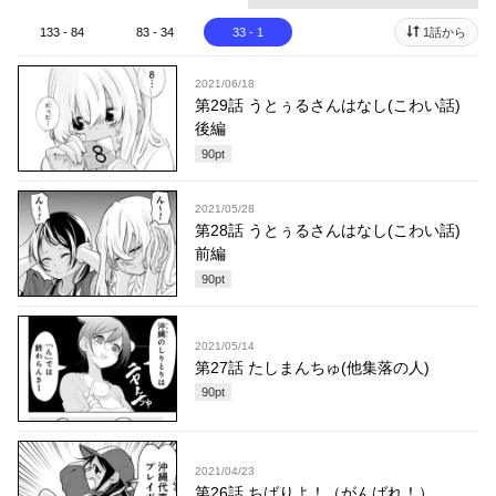
133 - 84
83 - 34
33 - 1
1話から
2021/06/18
第29話 うとぅるさんはなし(こわい話)
後編
90
pt
2021/05/28
第28話 うとぅるさんはなし(こわい話)
前編
90
pt
2021/05/14
第27話 たしまんちゅ(他集落の人)
90
pt
2021/04/23
第26話 ちばりよ！（がんばれ！）