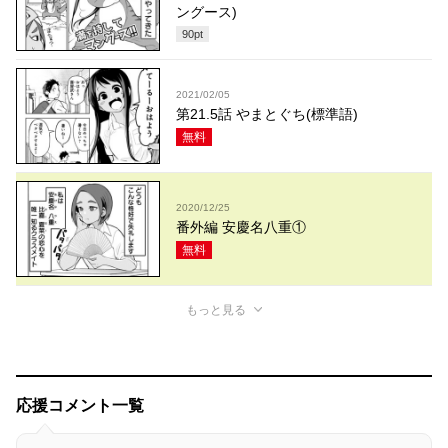
ングース)
90
pt
2021/02/05
第21.5話 やまとぐち(標準語)
無料
2020/12/25
番外編 安慶名八重①
無料
もっと見る
応援コメント一覧