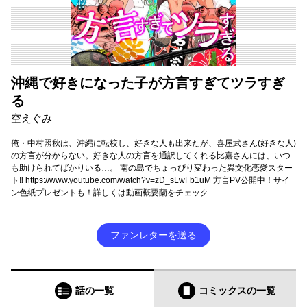
沖縄で好きになった子が方言すぎてツラすぎ
る
空えぐみ
俺・中村照秋は、沖縄に転校し、好きな人も出来たが、喜屋武さん(好きな人)
の方言が分からない。好きな人の方言を通訳してくれる比嘉さんには、いつ
も助けられてばかりいる…。 南の島でちょっぴり変わった異文化恋愛スター
ト‼ https://www.youtube.com/watch?v=zD_sLwFb1uM 方言PV公開中！サイ
ン色紙プレゼントも！詳しくは動画概要蘭をチェック
ファンレターを送る
話の一覧
コミックス
の一覧