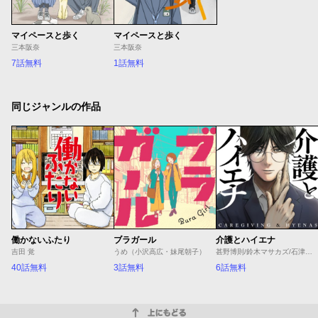
マイペースと歩く
マイペースと歩く
三本阪奈
三本阪奈
7話無料
1話無料
同じジャンルの作品
働かないふたり
ブラガール
介護とハイエナ
吉田 覚
うめ（小沢高広・妹尾朝子）
甚野博則/鈴木マサカズ/石津のぞみ
40話無料
3話無料
6話無料
上にもどる