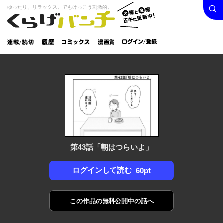
検索
火曜と
ゆったり、リラックス。でもけっこう刺激的。
くらげバンチ
金曜正
ログイン /
午に更
登録
新中！
連載/読
履
コミック
漫画
切
歴
ス
賞
第43話「朝はつらいよ」
ログインして読む
60pt
この作品の
無料公開中の話へ