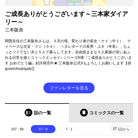
ご成長ありがとうございます～三本家ダイア
リー～
三本阪奈
関西在住の三本阪奈さんは、３児の母。変わり者の長女・ケイ（中１）、マ
イペースな次女・フミ（小４）、ヘタレボーイの長男・ユキ（年長）、ちょ
っとツイてない夫と５人で暮らしてます。自由気ままな５人家族の笑いあふ
れる日常を描くコミックエッセイ♪ シリーズ6弾『ご成長ありがとうございま
す おめでとう編』好評発売中★ 三本阪奈公式Xもよろしくお願いします【@
goseichoarigato】
ファンレターを送る
話の一覧
コミックス
の一覧
107 - 58
57 - 8
7 - 1
1話から