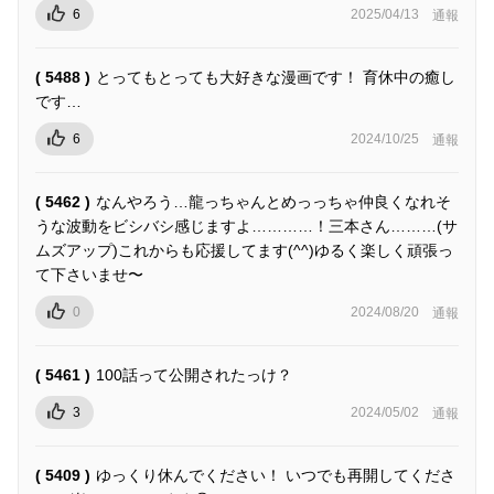
6
2025/04/13
通報
( 5488 )
とってもとっても大好きな漫画です！ 育休中の癒し
です…
6
2024/10/25
通報
( 5462 )
なんやろう…龍っちゃんとめっっちゃ仲良くなれそ
うな波動をビシバシ感じますよ…………！三本さん………(サ
ムズアップ)これからも応援してます(^^)ゆるく楽しく頑張っ
て下さいませ〜
0
2024/08/20
通報
( 5461 )
100話って公開されたっけ？
3
2024/05/02
通報
( 5409 )
ゆっくり休んでください！ いつでも再開してくださ