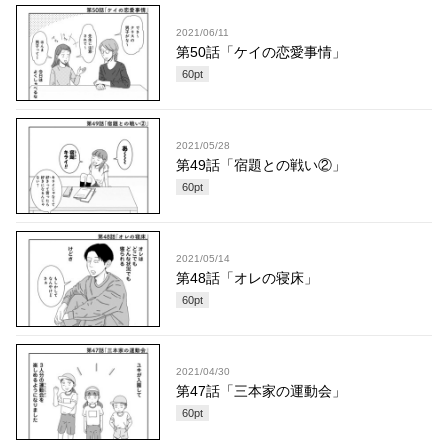
2021/06/11
第50話「ケイの恋愛事情」
60
pt
2021/05/28
第49話「宿題との戦い②」
60
pt
2021/05/14
第48話「オレの寝床」
60
pt
2021/04/30
第47話「三本家の運動会」
60
pt