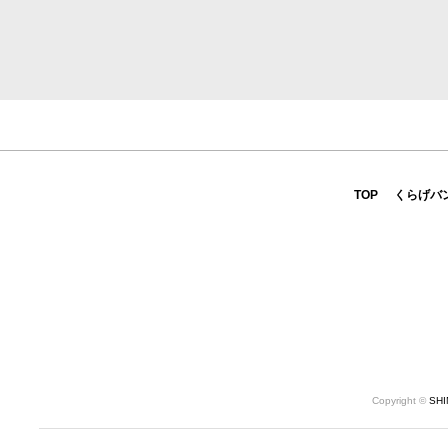
TOP
くらげバ
Copyright ©
SH