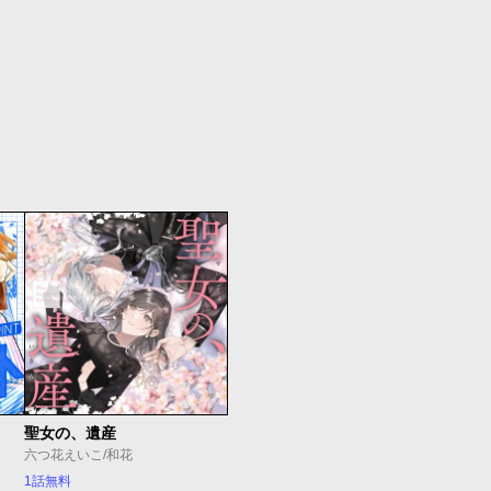
聖女の、遺産
六つ花えいこ/和花
1話無料