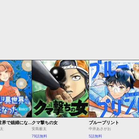
JKハルは異世界で娼婦になった Winter
クマ撃ちの女
ブループリント
J太
安島薮太
中井あさがお
79話無料
5話無料