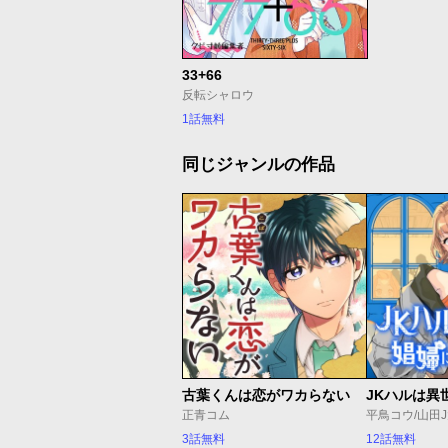
33+66
反転シャロウ
1話無料
同じジャンルの作品
古葉くんは恋がワカらない
正青コム
平鳥コウ/山田
3話無料
12話無料