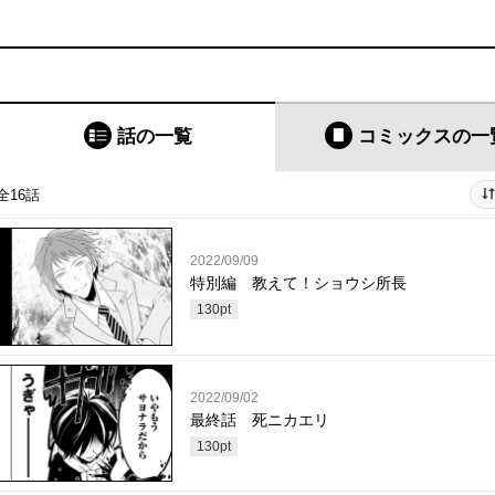
話の一覧
コミックス
の一
全16話
2022/09/09
特別編 教えて！ショウシ所長
130
pt
2022/09/02
最終話 死ニカエリ
130
pt