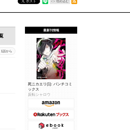
ポスト
埋め込む
最新刊情報
覧
1話から
死ニカエリ(1): バンチコミ
ックス
反転シャロウ