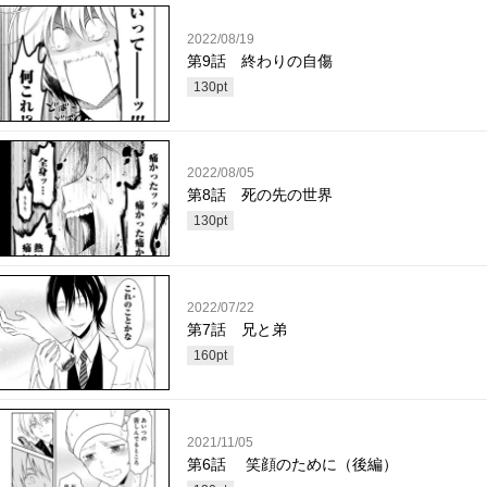
2022/08/19
第9話 終わりの自傷
130
pt
2022/08/05
第8話 死の先の世界
130
pt
2022/07/22
第7話 兄と弟
160
pt
2021/11/05
第6話 笑顔のために（後編）