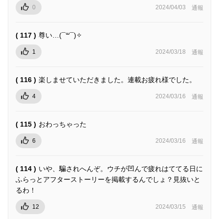
0
2024/04/03
通報
( 117 )
尊い…(¯꒳¯)✧︎
1
2024/03/18
通報
( 116 )
楽しませていただきました。連載お疲れ様でした。
4
2024/03/16
通報
( 115 )
おわっちゃった
6
2024/03/16
通報
( 114 )
いや、騙されへんぞ。ウチが凹んで疲れはててる日に
ふらっとアフターストーリーを掲載するんでしょ？見抜いと
るわ！
12
2024/03/15
通報