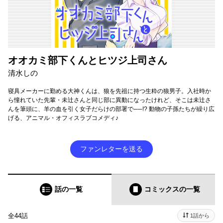
オオカミ部下くんとヒツジ上司さん
清水しの
寝具メーカーに勤める大神くんは、狼を先祖に持つ生粋の狼男子。入社時か
ら憧れていた先輩・未辻さんと同じ部に異動になったけれど、そこは未辻さ
んを筆頭に、羊の血を引く女子だらけの部署で──!? 動物の子孫たちが繰り広
げる、アニマル・オフィスラブコメディ♪
ファンレターを送る
話の一覧
コミックス
の一覧
全44話
1話から