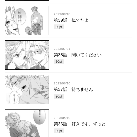
2023/08/18
第39話 似てたよ
90
pt
2023/07/21
第38話 聞いてください
90
pt
2023/06/16
第37話 待ちません
90
pt
2023/05/19
第36話 好きです、ずっと
90
pt