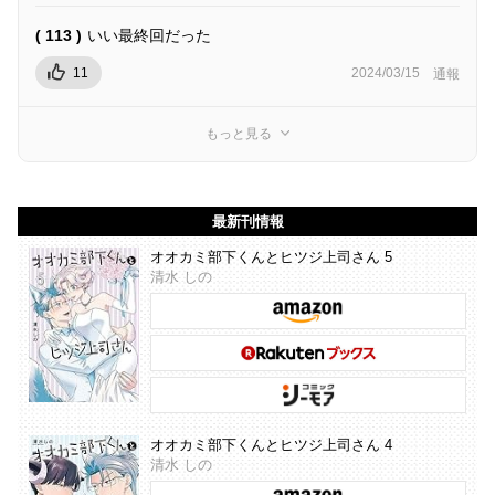
( 113 )
いい最終回だった
11
2024/03/15
通報
もっと見る
最新刊情報
オオカミ部下くんとヒツジ上司さん 5
清水 しの
オオカミ部下くんとヒツジ上司さん 4
清水 しの