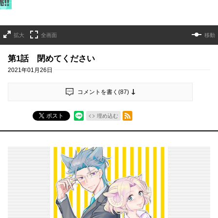
拡大
全画面
移動
第1話 閉めてください
2021年01月26日
コメントを書く(
87
)
RSSフィード
ポスト
埋め込む