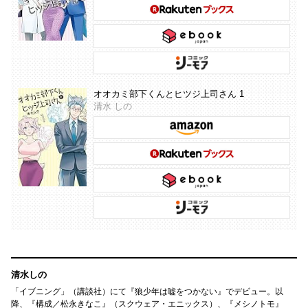
オオカミ部下くんとヒツジ上司さん 1
清水 しの
清水しの
「イブニング」（講談社）にて『狼少年は嘘をつかない』でデビュー。以
降、『構成／松永きなこ』（スクウェア・エニックス）、『メシノトモ』