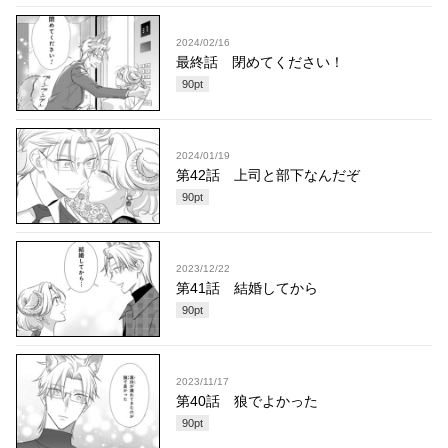
2024/02/16
最終話 閉めてください！
90
pt
2024/01/19
第42話 上司と部下なんだぞ
90
pt
2023/12/22
第41話 結婚してから
90
pt
2023/11/17
第40話 狼でよかった
90
pt