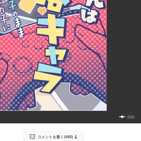
移動
コメントを書く(
488
)