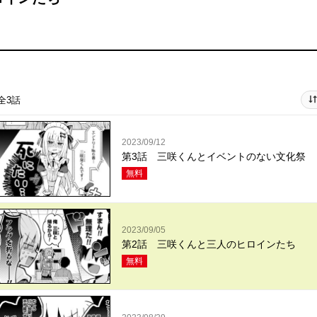
全3話
2023/09/12
第3話 三咲くんとイベントのない文化祭
無料
2023/09/05
第2話 三咲くんと三人のヒロインたち
無料