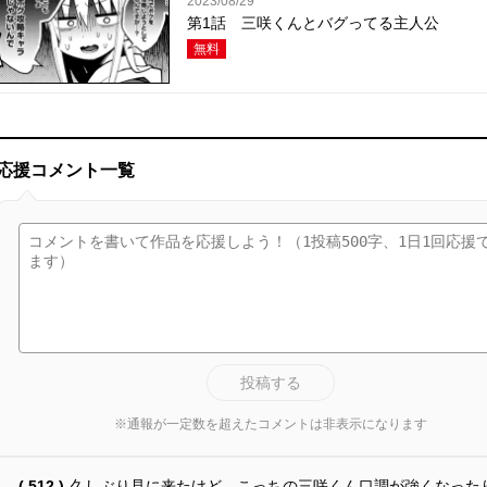
2023/08/29
第1話 三咲くんとバグってる主人公
無料
応援コメント一覧
投稿する
※通報が一定数を超えたコメントは非表示になります
( 512 )
久しぶり見に来たけど、こっちの三咲くん口調が強くなった