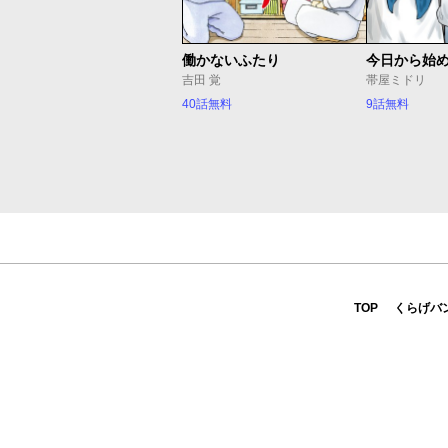
働かないふたり
今日から始
吉田 覚
帯屋ミドリ
40話無料
9話無料
TOP
くらげバ