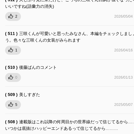
いいですね(語彙力の消失)
2
2026/05/04
( 511 )
三咲くんが可愛いと思ったみなさん、本編をチェックしまし
う。色々な三咲くんの女装がみられます
1
2026/04/16
( 510 )
後藤ばんのコメント
0
2026/01/13
( 509 )
美しすぎた
5
2025/05/07
( 508 )
連載版はこれ以降の何周目かの世界線だって信じてるから…
いつかは底抜けハッピーエンドあるって信じてるから………