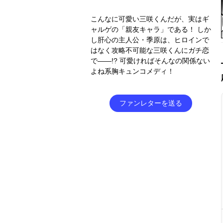
こんなに可愛い三咲くんだが、実はギ
ャルゲの「親友キャラ」である！ しか
し肝心の主人公・季原は、ヒロインで
はなく攻略不可能な三咲くんにガチ恋
で――!? 可愛ければそんなの関係ない
よね系胸キュンコメディ！
ファンレターを送る