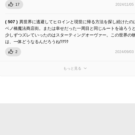
17
2024/11/05
( 507 )
異世界に逃避してヒロインと現世に帰る方法を探し続けたの
ベノ橋魔法商店街。または幸せだった一周目と同じルートを辿ろう
少しずつズレていったのはスターティングオーヴァー。この世界の
は、一体どうなるんだろうねﾜｸﾜｸ
2
2024/09/03
もっと見る