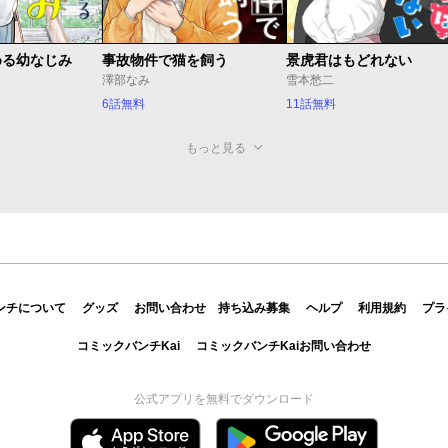
める幼なじみ
事故物件で猫を飼う
景虎君はもどれない
澤部なみ
雪本愁二
6話無料
11話無料
もっと見る
ンチについて
グッズ
お問い合わせ
持ち込み募集
ヘルプ
利用規約
プラ
コミックバンチKai
コミックバンチKaiお問い合わせ
公式アプリを無料でダウンロード