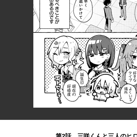
第2話 三咲くんと三人のヒ