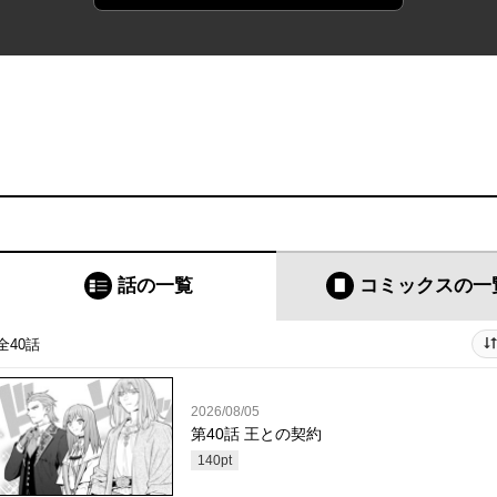
話の一覧
コミックス
の一
全40話
2026/08/05
第40話 王との契約
140
pt