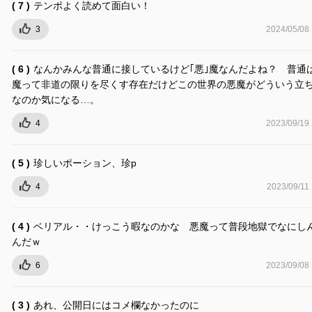
( 7 )
テンポよく読めて面白い！
3
2024/05/08
( 6 )
なんかみんな普通に接しているけど｢悪｣魔なんだよね？ 普通
魔って非道の限りを尽くす存在だけどこの世界の悪魔がどういう立
なのか気になる…。
4
2023/09/19
( 5 )
珍しいポーション、珍p
4
2023/09/11
( 4 )
ベリアル・・けっこう暇なのかな 悪魔って普段地獄でなにし
んだｗ
6
2023/09/08
( 3 )
あれ、公開日にはコメ欄なかったのに