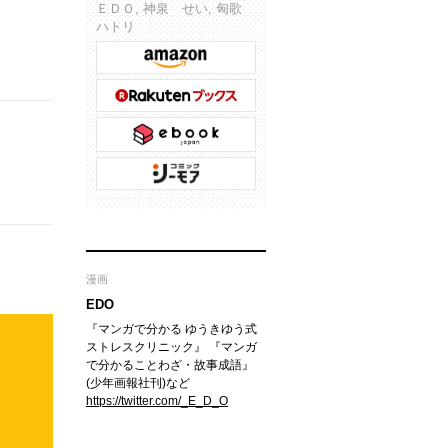
ＥＤＯ, 神泉 せい, 匈歌
ハトリ
漫画
EDO
『マンガで分かる ゆうきゆう式
ストレスクリニック』 『マンガ
で分かることわざ・故事成語』
(少年画報社刊)など
https://twitter.com/_E_D_O