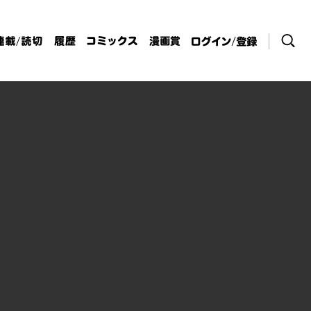
検索
連載/読切
履歴
コミックス
漫画賞
ログイン / 登
録