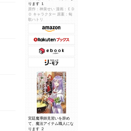
ります １
原作：神泉せい 漫画：ＥＤ
Ｏ キャラクター 原案：匈
歌ハトリ
宮廷魔導師見習いを辞め
て、魔法アイテム職人にな
ります ２