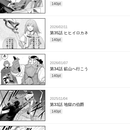
140
pt
2026/02/11
第35話 ヒヒイロカネ
140
pt
2026/01/07
第34話 鉱山へ行こう
140
pt
2025/11/04
第33話 地獄の伯爵
140
pt