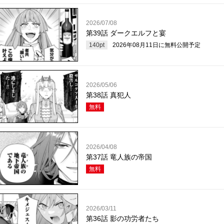
2026/07/08
第39話 ダークエルフと宴
140
pt
2026年08月11日
に無料公開予定
2026/05/06
第38話 真犯人
無料
2026/04/08
第37話 竜人族の帝国
無料
2026/03/11
第36話 影の功労者たち