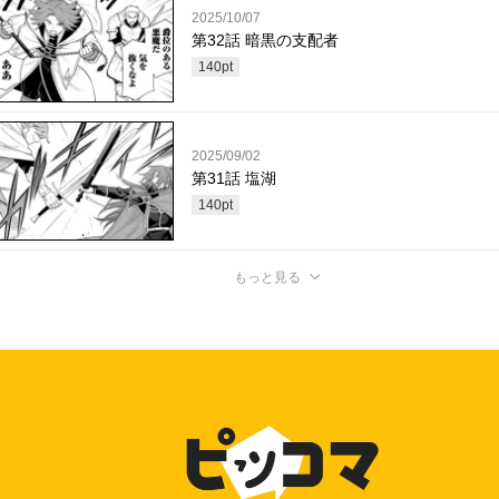
2025/10/07
第32話 暗黒の支配者
140
pt
2025/09/02
第31話 塩湖
140
pt
もっと見る