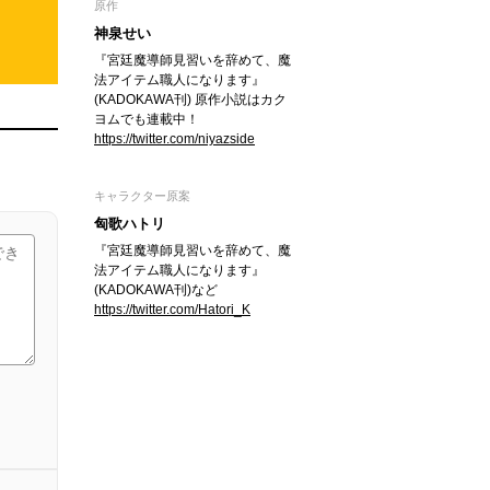
原作
神泉せい
『宮廷魔導師見習いを辞めて、魔
法アイテム職人になります』
(KADOKAWA刊) 原作小説はカク
ヨムでも連載中！
https://twitter.com/niyazside
キャラクター原案
匈歌ハトリ
『宮廷魔導師見習いを辞めて、魔
法アイテム職人になります』
(KADOKAWA刊)など
https://twitter.com/Hatori_K