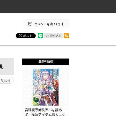
コメントを書く(
7
)
RSSフィード
ポスト
埋め込む
最新刊情報
覧
1話から
宮廷魔導師見習いを辞め
て、魔法アイテム職人にな