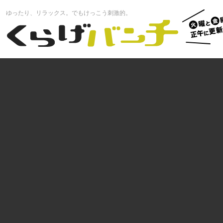
火曜と
ゆったり、リラックス。でもけっこう刺激的。
曜正午
くらげバンチ
更新中