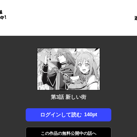
金
に
！
第3話 新しい街
140pt
ログインして読む
この作品の
無料公開中の話へ