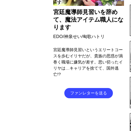
宮廷魔導師見習いを辞め
て、魔法アイテム職人にな
ります
EDO/神泉せい/匈歌ハトリ
宮廷魔導師見習いというエリートコー
スを歩むイリヤだが、貴族の思惑が渦
巻く職場に嫌気が差す。思い切ったイ
リヤは…キャリアを捨てて、国外逃
亡!?
ファンレターを送る