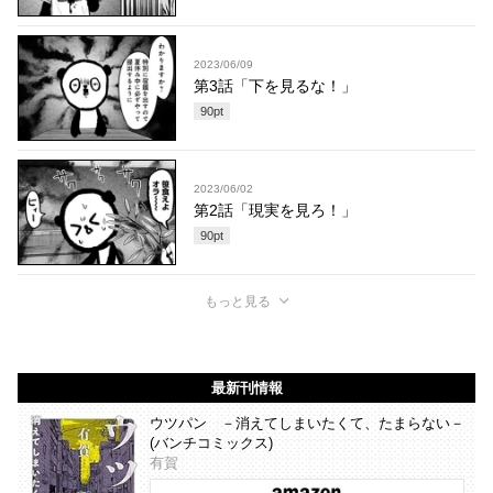
2023/06/09
第3話「下を見るな！」
90
pt
2023/06/02
第2話「現実を見ろ！」
90
pt
もっと見る
最新刊情報
ウツパン －消えてしまいたくて、たまらない－
(バンチコミックス)
有賀