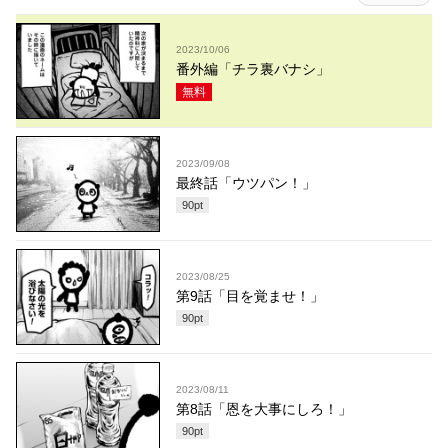
2023/10/06
番外編「チラ裏バナシ」
無料
2023/09/08
最終話「ウツパン！」
90
pt
2023/08/25
第9話「目を覚ませ！」
90
pt
2023/08/11
第8話「恩を大事にしろ！」
90
pt