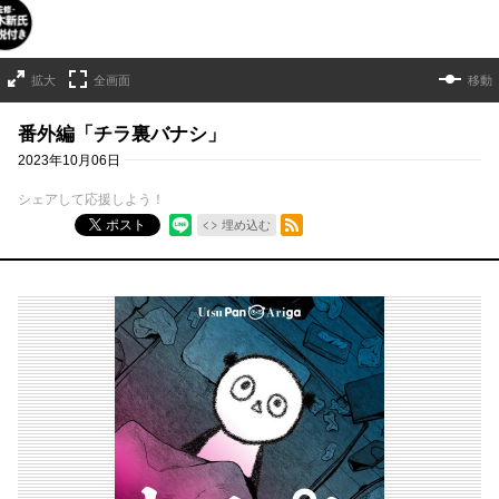
拡大
全画面
移動
番外編「チラ裏バナシ」
2023年10月06日
シェアして応援しよう！
RSSフィード
ポスト
埋め込む