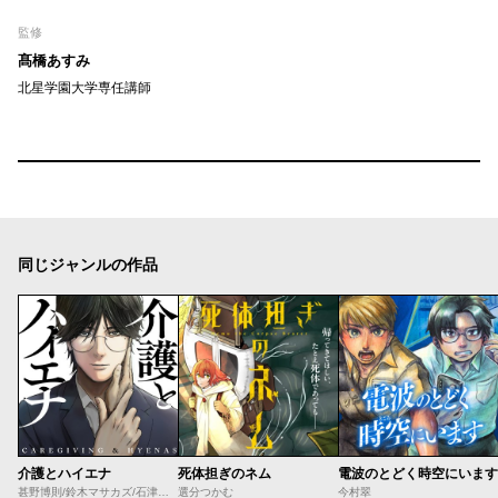
監修
髙橋あすみ
北星学園大学専任講師
同じジャンルの作品
介護とハイエナ
死体担ぎのネム
電波のとどく時空にいます
甚野博則/鈴木マサカズ/石津のぞみ
選分つかむ
今村翠