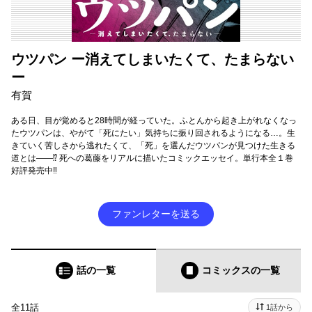
ウツパン ー消えてしまいたくて、たまらない
ー
有賀
ある日、目が覚めると28時間が経っていた。ふとんから起き上がれなくなっ
たウツパンは、やがて「死にたい」気持ちに振り回されるようになる…。生
きていく苦しさから逃れたくて、「死」を選んだウツパンが見つけた生きる
道とは――⁉ 死への葛藤をリアルに描いたコミックエッセイ。単行本全１巻
好評発売中‼︎
ファンレターを送る
話の一覧
コミックス
の一覧
全11話
1話から