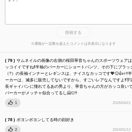
投稿する
※通報が一定数を超えたコメントは非表示になります
( 79 )
サムネイルの画像の右側の桜田寧音ちゃんのスポーツウェアは
ッコイイですね❗️半袖のパーカーにショートパンツ、その下にブラッ
（?）の長袖インナーとレギンスは、ナイスなカッコです💖😊👍⭐️‼️
ーカーは、滅多に販売してないですから、すごいレアなんですよ❗️宇
長ギャイバンに憧れてるあの男より、寧音ちゃんの方がカッコ良いです
パーカーがメッチャ似合ってるし🤗👕‼️
1
2026/04/21
( 78 )
ボヨンボヨンしてる時の顔好き
2
2024/01/12