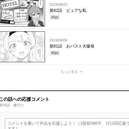
2024/08/23
第82話 ピュアな私
80
pt
2024/08/09
第81話 おバスト大爆発
80
pt
もっと見る
この話への応援コメント
第59話 修行だ