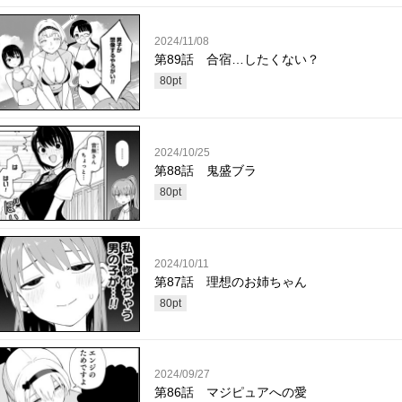
2024/11/08
第89話 合宿…したくない？
80
pt
2024/10/25
第88話 鬼盛ブラ
80
pt
2024/10/11
第87話 理想のお姉ちゃん
80
pt
2024/09/27
第86話 マジピュアへの愛