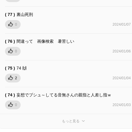
( 77 )
裏山死刑
0
2024/01/07
( 76 )
間違って 画像検索 暑苦しい
0
2024/01/06
( 75 )
74 🙌
2
2024/01/04
( 74 )
妄想でプシュ～してる音無さんの親指と人差し指ｗ
0
2024/01/03
もっと見る