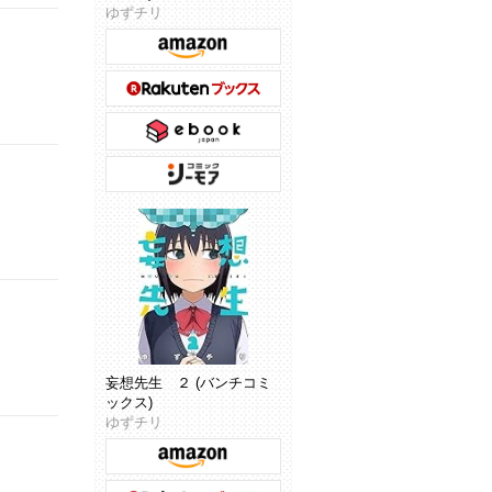
ゆずチリ
妄想先生 ２ (バンチコミ
ックス)
ゆずチリ