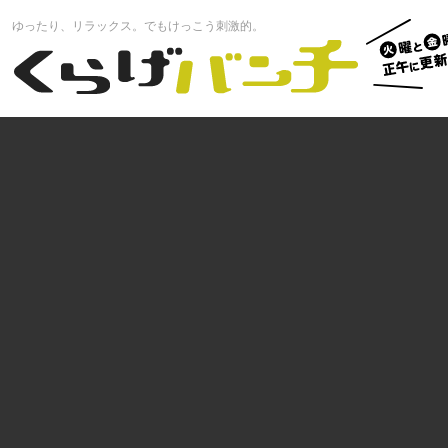
火曜と
ゆったり、リラックス。でもけっこう刺激的。
曜正午
くらげバンチ
更新中