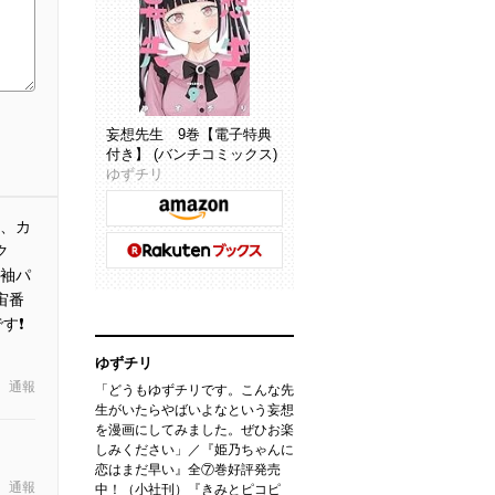
妄想先生 9巻【電子特典
付き】 (バンチコミックス)
ゆずチリ
、カ
ク
半袖パ
宙番
❗️
ゆずチリ
通報
「どうもゆずチリです。こんな先
生がいたらやばいよなという妄想
を漫画にしてみました。ぜひお楽
しみください」／『姫乃ちゃんに
恋はまだ早い』全⑦巻好評発売
通報
中！（小社刊）『きみとピコピ