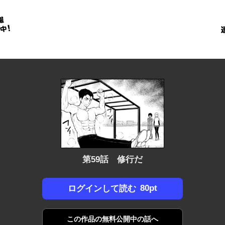
金
に
！
第59話 修行だ
80pt
ログインして読む
この作品の
無料公開中の話へ