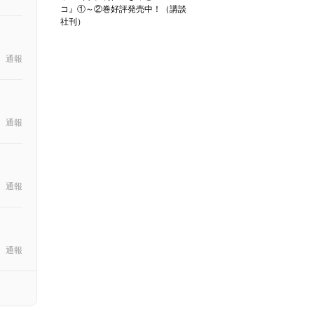
コ』①～②巻好評発売中！（講談
社刊）
通報
通報
通報
通報