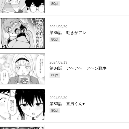
80
pt
2024/09/20
第85話 動きがアレ
80
pt
2024/09/13
第84話 アヘアヘ アヘン戦争
80
pt
2024/08/30
第83話 直男くん♥
80
pt