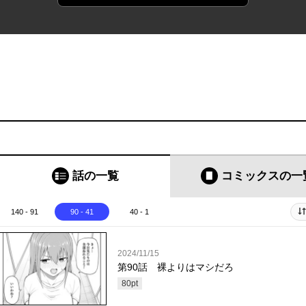
話の一覧
コミックス
の一
140 - 91
90 - 41
40 - 1
2024/11/15
第90話 裸よりはマシだろ
80
pt