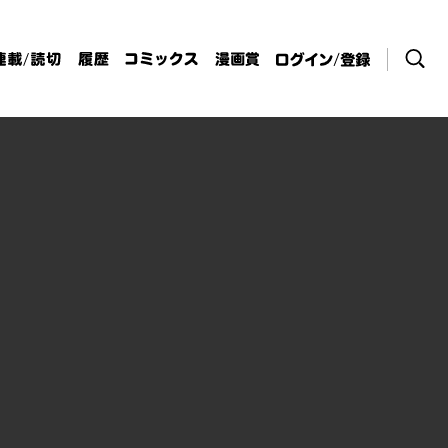
検索
連載/読切
履歴
コミックス
漫画賞
ログイン / 登
録