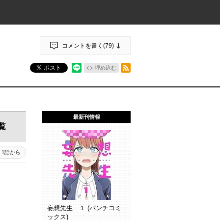
コメントを書く(
79
)
RSSフィード
ポスト
埋め込む
最新刊情報
覧
1話から
妄想先生 １ (バンチコミ
ックス)