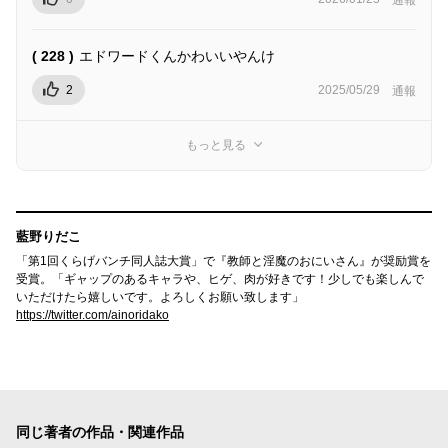
( 228 )
エドワードくんかわいいやんけ
2
2025/05/29
通報
もっと見る
藍野りだこ
「第1回くらげバンチ同人誌大賞」で『教師と淫魔のおにいさん』が奨励賞を
受賞。「ギャップのあるキャラや、ヒゲ、肉が好きです！少しでも楽しんで
いただけたら嬉しいです。よろしくお願い致します」
https://twitter.com/ainoridako
同じ著者の作品・関連作品