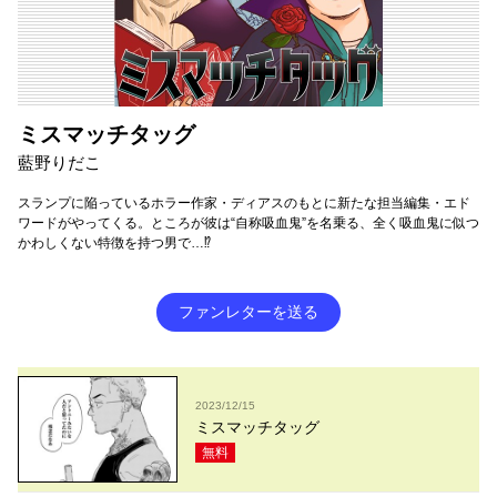
ミスマッチタッグ
藍野りだこ
スランプに陥っているホラー作家・ディアスのもとに新たな担当編集・エド
ワードがやってくる。ところが彼は“自称吸血鬼”を名乗る、全く吸血鬼に似つ
かわしくない特徴を持つ男で…⁉︎
ファンレターを送る
2023/12/15
ミスマッチタッグ
無料