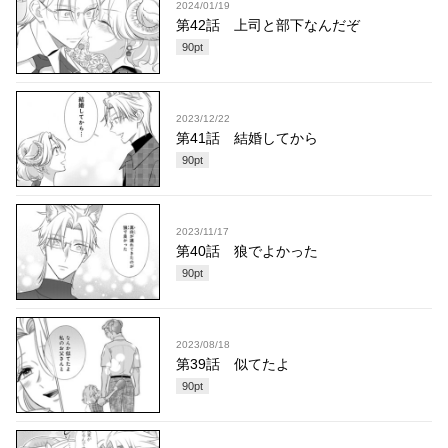
2024/01/19
第42話 上司と部下なんだぞ
90
pt
2023/12/22
第41話 結婚してから
90
pt
2023/11/17
第40話 狼でよかった
90
pt
2023/08/18
第39話 似てたよ
90
pt