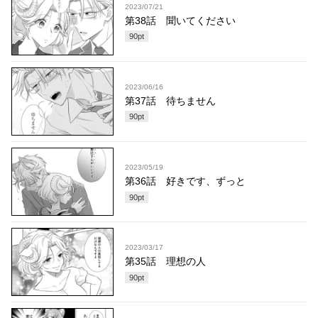
2023/07/21
第38話 聞いてください
90
pt
2023/06/16
第37話 待ちません
90
pt
2023/05/19
第36話 好きです、ずっと
90
pt
2023/03/17
第35話 理想の人
90
pt