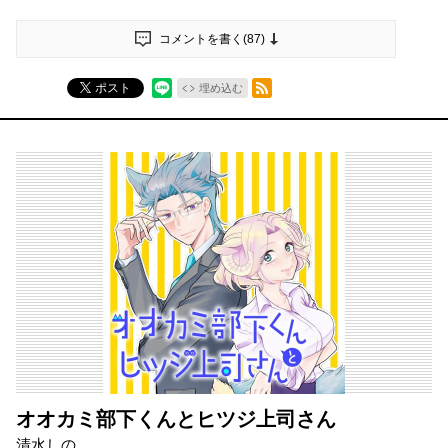
コメントを書く(
87
)
RSSフィード
ポスト
埋め込む
オオカミ部下くんとヒツジ上司さん
清水しの