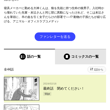
寝具メーカーに勤める大神くんは、狼を先祖に持つ生粋の狼男子。入社時か
ら憧れていた先輩・未辻さんと同じ部に異動になったけれど、そこは未辻さ
んを筆頭に、羊の血を引く女子だらけの部署で──!? 動物の子孫たちが繰り広
げる、アニマル・オフィスラブコメディ♪
ファンレターを送る
話の一覧
コミックス
の一覧
全44話
1話から
2024/02/16
最終話 閉めてください！
90
pt