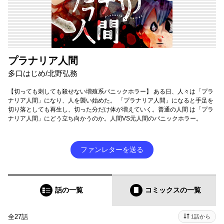
プラナリア人間
多口はじめ/北野弘務
【切っても刺しても殺せない増殖系パニックホラー】 ある⽇、⼈々は「プラ
ナリア⼈間」になり、⼈を襲い始めた。 「プラナリア⼈間」になると⼿⾜を
切り落としても再⽣し、切った分だけ体が増えていく。普通の⼈間 は「プラ
ナリア⼈間」にどう⽴ち向かうのか。⼈間VS元⼈間のパニックホラー。
ファンレターを送る
話の一覧
コミックス
の一覧
全27話
1話から