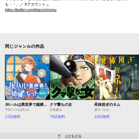
も・・」／ Xアカウント→
https://twitter.com/kitanohiromu
同じジャンルの作品
JKハルは異世界で娼婦になった Winter
クマ撃ちの女
死体担ぎのネム
平鳥コウ/山田J太
安島薮太
選分つかむ
12話無料
79話無料
10話無料
上にもどる