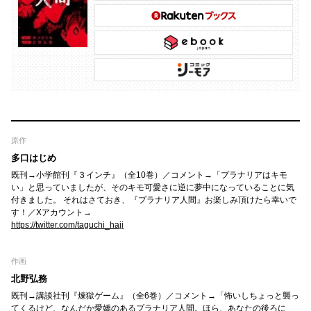
原作
多口はじめ
既刊→小学館刊『３インチ』（全10巻）／コメント→「プラナリアはキモ
い」と思っていましたが、そのキモ可愛さに逆に夢中になっていることに気
付きました。 それはさておき、『プラナリア人間』お楽しみ頂けたら幸いで
す！／Xアカウント→
https://twitter.com/taguchi_haji
作画
北野弘務
既刊→講談社刊『煉獄ゲーム』（全6巻）／コメント→「怖いしちょっと襲っ
てくるけど、なんだか愛嬌のあるプラナリア人間。ほら、あなたの後ろに