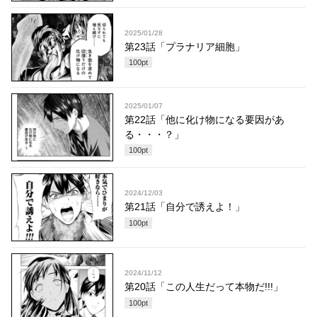
2025/01/28
第23話「プラナリア細胞」
100
pt
2025/01/07
第22話「他に化け物になる要因があ
る・・・？」
100
pt
2024/12/03
第21話「自分で誘えよ！」
100
pt
2024/11/12
第20話「この人生だって本物だ!!!」
100
pt