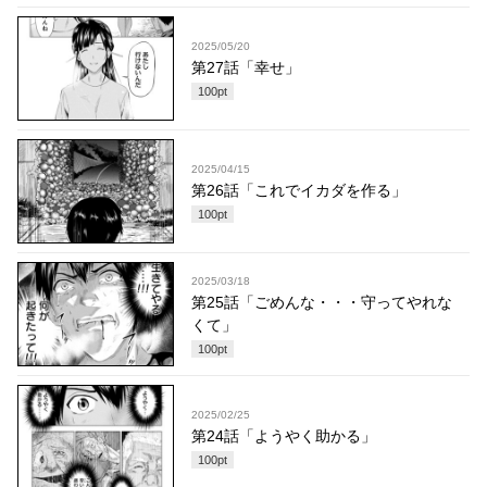
2025/05/20
第27話「幸せ」
100
pt
2025/04/15
第26話「これでイカダを作る」
100
pt
2025/03/18
第25話「ごめんな・・・守ってやれな
くて」
100
pt
2025/02/25
第24話「ようやく助かる」
100
pt