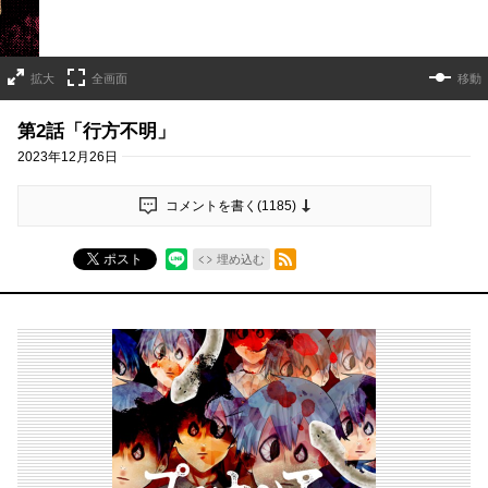
拡大
全画面
移動
第2話「行方不明」
2023年12月26日
コメントを書く(
1185
)
RSSフィード
ポスト
埋め込む