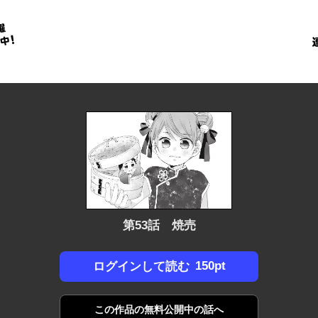
金
に
！
第53話 焼売
150pt
ログインして読む
この作品の
無料公開中の話へ