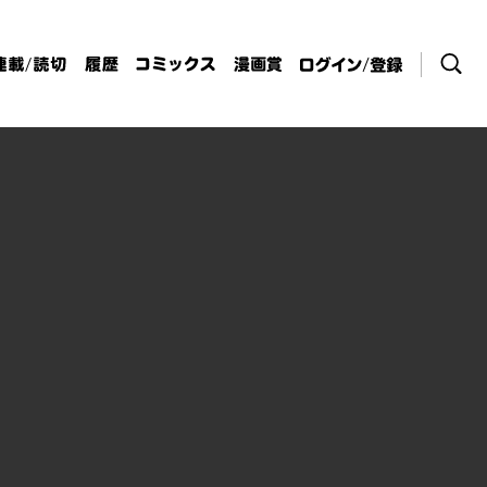
検索
連載/読切
履歴
コミックス
漫画賞
ログイン / 登
録