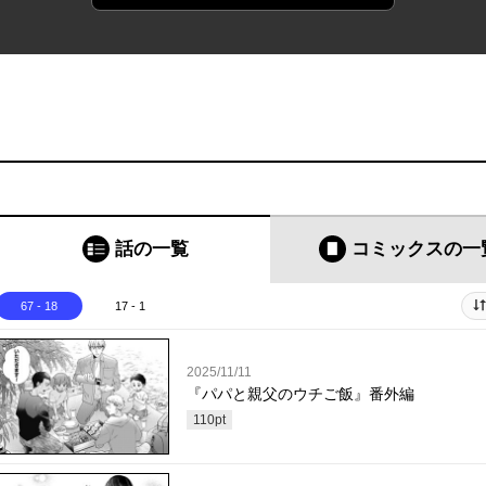
話の一覧
コミックス
の一
67 - 18
17 - 1
2025/11/11
『パパと親父のウチご飯』番外編
110
pt