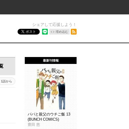
シェアして応援しよう！
RSSフィード
ポスト
埋め込む
最新刊情報
覧
1話から
パパと親父のウチご飯 13
(BUNCH COMICS)
豊田 悠