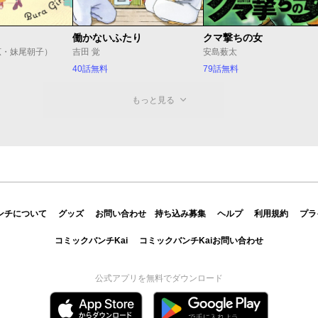
働かないふたり
クマ撃ちの女
広・妹尾朝子）
吉田 覚
安島薮太
40話無料
79話無料
もっと見る
ンチについて
グッズ
お問い合わせ
持ち込み募集
ヘルプ
利用規約
プラ
コミックバンチKai
コミックバンチKaiお問い合わせ
公式アプリを無料でダウンロード