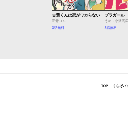
古葉くんは恋がワカらない
ブラガール
正青コム
うめ（小沢高
3話無料
3話無料
TOP
くらげバ