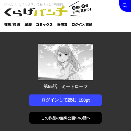
検索
火曜と
ゆったり、リラックス。でもけっこう刺激的。
くらげバンチ
金曜正
ログイン /
午に更
登録
新中！
連載/読
履
コミック
漫画
切
歴
ス
賞
第55話 ミートローフ
ログインして読む
150pt
この作品の
無料公開中の話へ