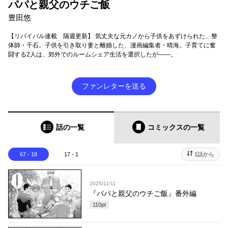
パパと親父のウチご飯
豊田悠
【リバイバル連載 隔週更新】 気丈夫な元カノから子供をあずけられた、整
体師・千石。子供を引き取り妻と離婚した、漫画編集者・晴海。子育てに奮
闘する2人は、郊外でのルームシェア生活を選択したが――。
ファンレターを送る
話の一覧
コミックス
の一覧
67 - 18
17 - 1
1話から
2025/11/11
『パパと親父のウチご飯』番外編
110
pt