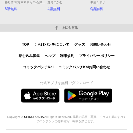
甚野博則/鈴木マサカズ/石津のぞみ
選分つかむ
帯屋ミドリ
6話無料
4話無料
9話無料
上にもどる
TOP
くらげバンチについて
グッズ
お問い合わせ
持ち込み募集
ヘルプ
利用規約
プライバシーポリシー
コミックバンチKai
コミックバンチKaiお問い合わせ
公式アプリを無料でダウンロード
Copyright ©
SHINCHOSHA
All Rights Reserved. 掲載の記事・写真・イラスト等のすべて
のコンテンツの無断複写・転載を禁じます。