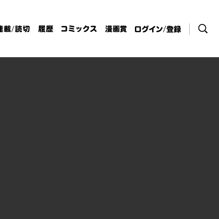
検索
連載/読切
履歴
コミックス
漫画賞
ログイン / 登
録