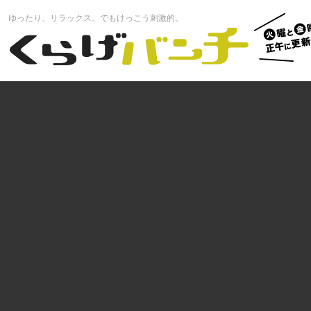
火曜と
ゆったり、リラックス。でもけっこう刺激的。
曜正午
くらげバンチ
更新中