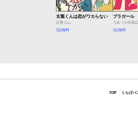
古葉くんは恋がワカらない
ブラガール
正青コム
うめ（小沢高
3話無料
3話無料
TOP
くらげバ