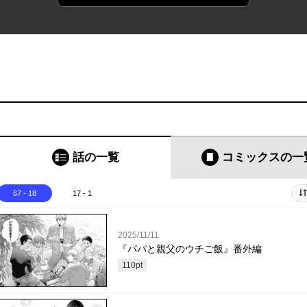
話の一覧
コミックス
の一
67 - 18
17 - 1
2025/11/11
『パパと親父のウチご飯』番外編
110
pt