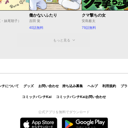
働かないふたり
クマ撃ちの女
広・妹尾朝子）
吉田 覚
安島薮太
40話無料
79話無料
もっと見る
ンチについて
グッズ
お問い合わせ
持ち込み募集
ヘルプ
利用規約
プラ
コミックバンチKai
コミックバンチKaiお問い合わせ
公式アプリを無料でダウンロード