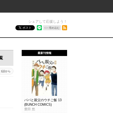
シェアして応援しよう！
RSSフィード
ポスト
埋め込む
最新刊情報
覧
1話から
パパと親父のウチご飯 13
(BUNCH COMICS)
豊田 悠