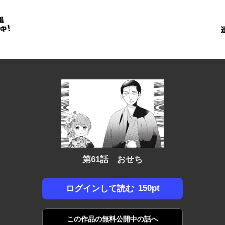
金
に
！
第61話 おせち
150pt
ログインして読む
この作品の
無料公開中の話へ