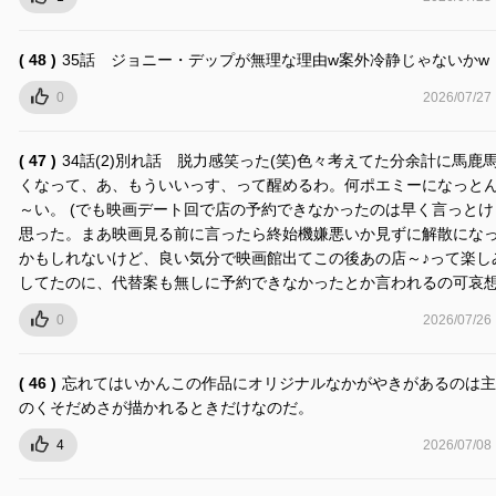
( 48 )
35話 ジョニー・デップが無理な理由w案外冷静じゃないかw
0
2026/07/27
( 47 )
34話(2)別れ話 脱力感笑った(笑)色々考えてた分余計に馬鹿
くなって、あ、もういいっす、って醒めるわ。何ポエミーになっと
～い。 (でも映画デート回で店の予約できなかったのは早く言っとけ
思った。まあ映画見る前に言ったら終始機嫌悪いか見ずに解散にな
かもしれないけど、良い気分で映画館出てこの後あの店～♪って楽し
してたのに、代替案も無しに予約できなかったとか言われるの可哀想
0
2026/07/26
( 46 )
忘れてはいかんこの作品にオリジナルなかがやきがあるのは主
のくそだめさが描かれるときだけなのだ。
4
2026/07/08