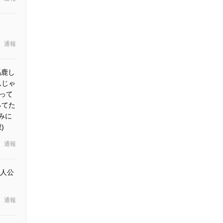
通報
馬鹿し
んじゃ
って
ってた
みに
)
通報
人公
通報