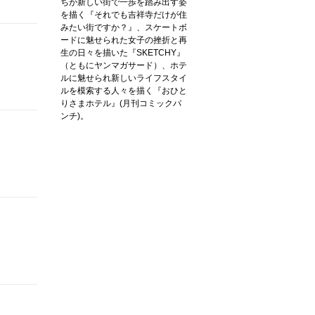
ちが新しい街で一歩を踏み出す姿
を描く『それでも吉祥寺だけが住
みたい街ですか？』、スケートボ
ードに魅せられた女子の挫折と再
生の日々を描いた『SKETCHY』
（ともにヤンマガサード）、ホテ
ルに魅せられ新しいライフスタイ
ルを模索する人々を描く『おひと
りさまホテル』(月刊コミックバ
ンチ)。