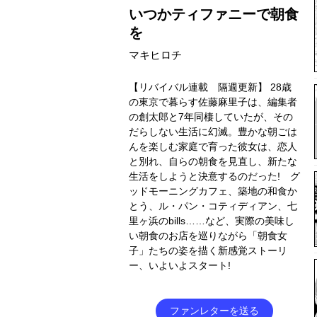
いつかティファニーで朝食
を
マキヒロチ
【リバイバル連載 隔週更新】 28歳
の東京で暮らす佐藤麻里子は、編集者
の創太郎と7年同棲していたが、その
だらしない生活に幻滅。豊かな朝ごは
んを楽しむ家庭で育った彼女は、恋人
と別れ、自らの朝食を見直し、新たな
生活をしようと決意するのだった! グ
ッドモーニングカフェ、築地の和食か
とう、ル・パン・コティディアン、七
里ヶ浜のbills……など、実際の美味し
い朝食のお店を巡りながら「朝食女
子」たちの姿を描く新感覚ストーリ
ー、いよいよスタート!
ファンレターを送る