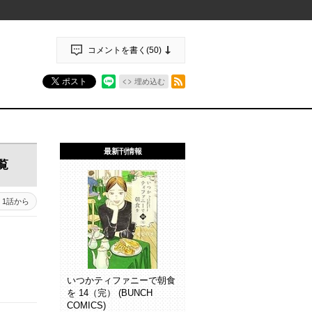
コメントを書く(
50
)
RSSフィード
ポスト
埋め込む
最新刊情報
覧
1話から
いつかティファニーで朝食
を 14（完） (BUNCH
COMICS)