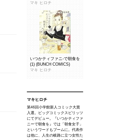
マキ ヒロチ
いつかティファニ-で朝食を
(1) (BUNCH COMICS)
マキ ヒロチ
マキヒロチ
第46回小学館新人コミック大賞
入選。ビッグコミックスピリッツ
にてデビュー。『いつかティファ
ニーで朝食を』では「朝食女子」
というワードもブームに。代表作
は他に、人生の岐路に立つ女性た