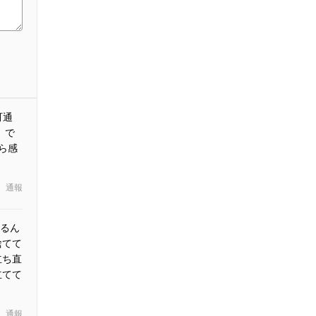
町通
、で
ら感
通報
るん
捨てて
立ち直
立てて
通報