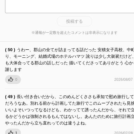
投稿する
※通報が一定数を超えたコメントは非表示になります
( 50 )
うわー、郡山の全てが詰まってる話だった 安積女子高校、中
り、モーニング、結婚式場のホテルハマツ 訛りは少し大袈裟だけど
も大体合ってる郡山の話しだった 描いてくださってありがとう 心か
謝します
0
2026/08/07
( 49 )
長い付き合いだから、このめんどくささも承知で慰め旅行して
だろうなあ。別れる前から計画してた旅行でこのムーブされたら見
いいよそいつってなるけども、わかってて誘ったんだから、それで
るかどうかは強制されるもんではないし。あんたのために旅行計画
やったんだから立ち直れってのは違うよね。
1
2026/07/28