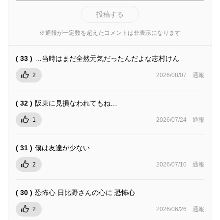
投稿する
※通報が一定数を超えたコメントは非表示になります
( 33 )
…当時はまだ全然元気だったんだよな志村けん
2
2026/08/07
通報
( 32 )
阪東に見損なわれてもね…
1
2026/07/24
通報
( 31 )
僕は友達が少ない
2
2026/07/10
通報
( 30 )
恐怖心 日比野さんの心に 恐怖心
2
2026/06/26
通報