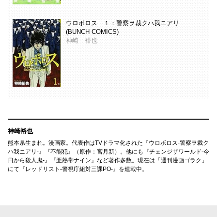
ウロボロス １：警察ヲ裁クハ我ニアリ
(BUNCH COMICS)
神崎 裕也
神崎裕也
熊本県生まれ。漫画家。代表作はTVドラマ化された『ウロボロス-警察ヲ裁ク
ハ我ニアリ-』『不能犯』（原作：宮月新）。他にも『チェンジザワールド-今
日から殺人鬼-』『亜熱帯ナイン』など著作多数。現在は「週刊漫画ゴラク」
にて『レッドリスト-警視庁組対三課PO-』を連載中。