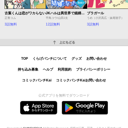
古葉くんは恋がワカらない
JKハルは異世界で娼婦になった Winter
ブラガール
正青コム
平鳥コウ/山田J太
うめ（小沢高広・妹尾朝子）
3話無料
12話無料
3話無料
上にもどる
TOP
くらげバンチについて
グッズ
お問い合わせ
持ち込み募集
ヘルプ
利用規約
プライバシーポリシー
コミックバンチKai
コミックバンチKaiお問い合わせ
公式アプリを無料でダウンロード