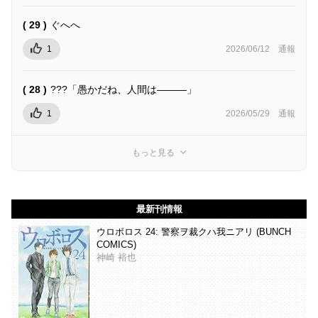
( 29 )
ぐへへ
1
2026/06/12
通報
( 28 )
???「愚かだね、人間は―――」
1
2026/05/29
通報
もっと見る
最新刊情報
ウロボロス 24: 警察ヲ裁クハ我ニアリ (BUNCH
COMICS)
神崎 裕也