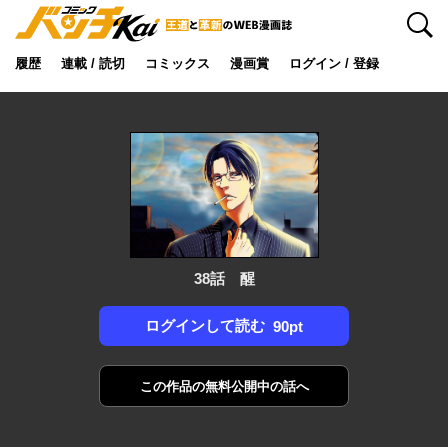
検索
履歴
連載 / 読切
コミックス
漫画賞
ログイン / 登録
38話 醒
ログインして読む
90pt
この作品の
無料公開中の話へ