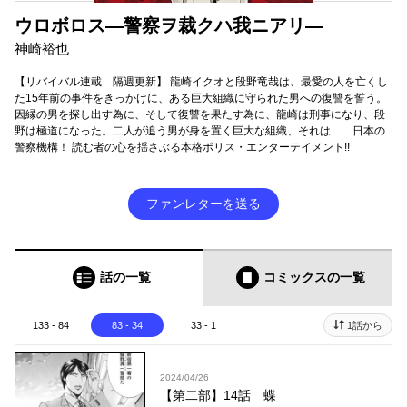
ウロボロス―警察ヲ裁クハ我ニアリ―
神崎裕也
【リバイバル連載 隔週更新】 龍崎イクオと段野竜哉は、最愛の人を亡くし
た15年前の事件をきっかけに、ある巨大組織に守られた男への復讐を誓う。
因縁の男を探し出す為に、そして復讐を果たす為に、龍崎は刑事になり、段
野は極道になった。二人が追う男が身を置く巨大な組織、それは……日本の
警察機構！ 読む者の心を揺さぶる本格ポリス・エンターテイメント!!
ファンレターを送る
話の一覧
コミックス
の一覧
133 - 84
83 - 34
33 - 1
1話から
2024/04/26
【第二部】14話 蝶