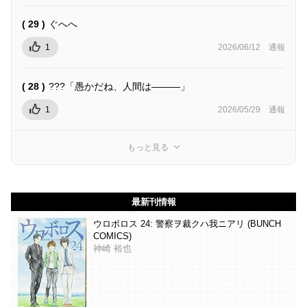
( 29 )
ぐへへ
1
2026/06/12
通報
( 28 )
???「愚かだね、人間は―――」
1
2026/05/29
通報
もっと見る
最新刊情報
ウロボロス 24: 警察ヲ裁クハ我ニアリ (BUNCH
COMICS)
神崎 裕也