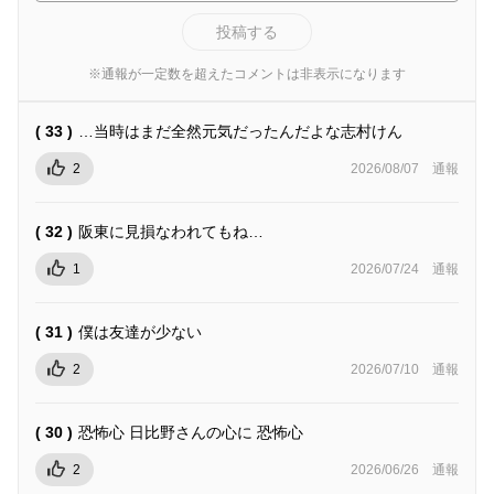
投稿する
※通報が一定数を超えたコメントは非表示になります
( 33 )
…当時はまだ全然元気だったんだよな志村けん
2
2026/08/07
通報
( 32 )
阪東に見損なわれてもね…
1
2026/07/24
通報
( 31 )
僕は友達が少ない
2
2026/07/10
通報
( 30 )
恐怖心 日比野さんの心に 恐怖心
2
2026/06/26
通報