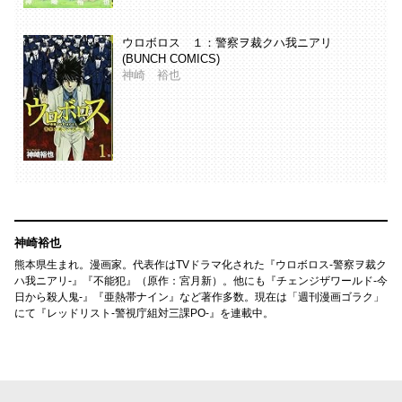
ウロボロス １：警察ヲ裁クハ我ニアリ
(BUNCH COMICS)
神崎 裕也
神崎裕也
熊本県生まれ。漫画家。代表作はTVドラマ化された『ウロボロス-警察ヲ裁ク
ハ我ニアリ-』『不能犯』（原作：宮月新）。他にも『チェンジザワールド-今
日から殺人鬼-』『亜熱帯ナイン』など著作多数。現在は「週刊漫画ゴラク」
にて『レッドリスト-警視庁組対三課PO-』を連載中。