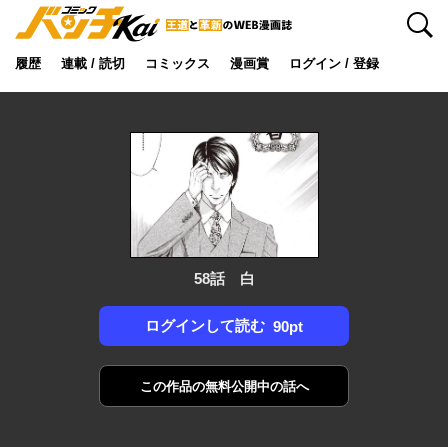
検索
履歴
連載 / 読切
コミックス
漫画賞
ログイン / 登録
58話 白
ログインして読む
90pt
この作品の
無料公開中の話へ