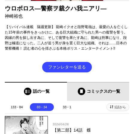
ウロボロス―警察ヲ裁クハ我ニアリ―
神崎裕也
【リバイバル連載 隔週更新】 龍崎イクオと段野竜哉は、最愛の人を亡くし
た15年前の事件をきっかけに、ある巨大組織に守られた男への復讐を誓う。
因縁の男を探し出す為に、そして復讐を果たす為に、龍崎は刑事になり、段
野は極道になった。二人が追う男が身を置く巨大な組織、それは……日本の
警察機構！ 読む者の心を揺さぶる本格ポリス・エンターテイメント!!
ファンレターを送る
話の一覧
コミックス
の一覧
133 - 84
83 - 34
33 - 1
1話から
2024/04/26
【第二部】14話 蝶