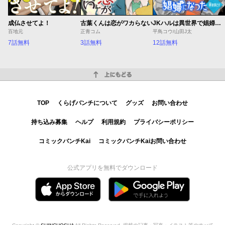
成仏させてよ！
古葉くんは恋がワカらない
JKハルは異世界で娼婦になった Winter
百地元
正青コム
平鳥コウ/山田J太
7話無料
3話無料
12話無料
上にもどる
TOP
くらげバンチについて
グッズ
お問い合わせ
持ち込み募集
ヘルプ
利用規約
プライバシーポリシー
コミックバンチKai
コミックバンチKaiお問い合わせ
公式アプリを無料でダウンロード