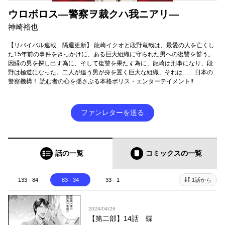
ウロボロス―警察ヲ裁クハ我ニアリ―
神崎裕也
【リバイバル連載 隔週更新】 龍崎イクオと段野竜哉は、最愛の人を亡くし
た15年前の事件をきっかけに、ある巨大組織に守られた男への復讐を誓う。
因縁の男を探し出す為に、そして復讐を果たす為に、龍崎は刑事になり、段
野は極道になった。二人が追う男が身を置く巨大な組織、それは……日本の
警察機構！ 読む者の心を揺さぶる本格ポリス・エンターテイメント!!
ファンレターを送る
話の一覧
コミックス
の一覧
133 - 84
83 - 34
33 - 1
1話から
2024/04/26
【第二部】14話 蝶