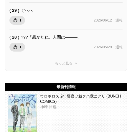
( 29 )
ぐへへ
1
2026/06/12
通報
( 28 )
???「愚かだね、人間は―――」
1
2026/05/29
通報
もっと見る
最新刊情報
ウロボロス 24: 警察ヲ裁クハ我ニアリ (BUNCH
COMICS)
神崎 裕也