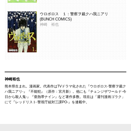
ウロボロス １：警察ヲ裁クハ我ニアリ
(BUNCH COMICS)
神崎 裕也
神崎裕也
熊本県生まれ。漫画家。代表作はTVドラマ化された『ウロボロス-警察ヲ裁ク
ハ我ニアリ-』『不能犯』（原作：宮月新）。他にも『チェンジザワールド-今
日から殺人鬼-』『亜熱帯ナイン』など著作多数。現在は「週刊漫画ゴラク」
にて『レッドリスト-警視庁組対三課PO-』を連載中。