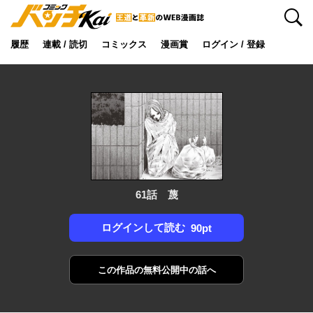
検索
履歴
連載 / 読切
コミックス
漫画賞
ログイン / 登録
61話 蔑
ログインして読む
90pt
この作品の
無料公開中の話へ