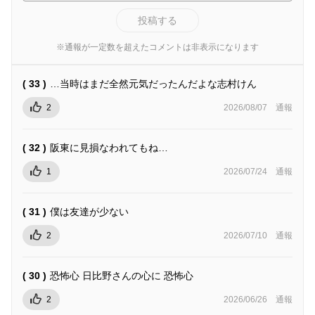
投稿する
※通報が一定数を超えたコメントは非表示になります
( 33 )
…当時はまだ全然元気だったんだよな志村けん
2
2026/08/07
通報
( 32 )
阪東に見損なわれてもね…
1
2026/07/24
通報
( 31 )
僕は友達が少ない
2
2026/07/10
通報
( 30 )
恐怖心 日比野さんの心に 恐怖心
2
2026/06/26
通報