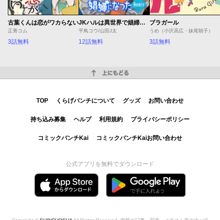
古葉くんは恋がワカらない
JKハルは異世界で娼婦になった Winter
ブラガール
正青コム
平鳥コウ/山田J太
うめ（小沢高広・妹尾朝子）
3話無料
12話無料
3話無料
上にもどる
TOP
くらげバンチについて
グッズ
お問い合わせ
持ち込み募集
ヘルプ
利用規約
プライバシーポリシー
コミックバンチKai
コミックバンチKaiお問い合わせ
公式アプリを無料でダウンロード