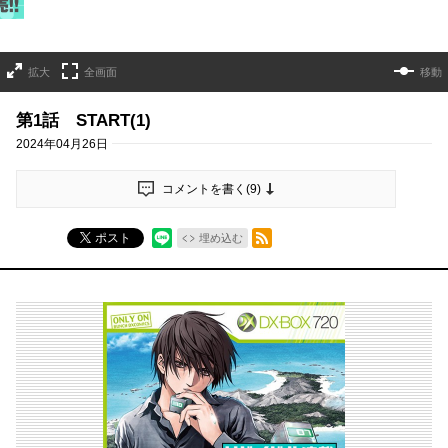
拡大
全画面
移動
第1話 START(1)
2024年04月26日
コメントを書く(
9
)
RSSフィード
ポスト
埋め込む