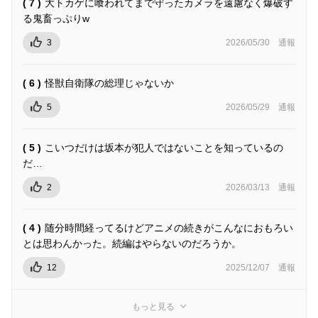
( 7 )
大トカゲに喰われてまで守ったカメラを遠慮なく爆破す
る鬼畜っぷりw
3
2026/05/30
通報
( 6 )
怪獣自衛隊の総理じゃないか
5
2026/05/29
通報
( 5 )
こいつだけは坂本が犯人ではないことを知っているの
だ…
2
2026/03/13
通報
( 4 )
随分時間経ってるけどアニメの続きがこんなにおもろい
とは思わんかった。続編はやらないのだろうか。
12
2025/12/07
通報
もっと見る