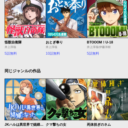
怪獣自衛隊
おとぎ奉り
BTOOOM！U-18
井上淳哉
井上淳哉
井上淳哉/伊藤洋樹
5話無料
10話無料
5話無料
同じジャンルの作品
JKハルは異世界で娼婦になった Winter
クマ撃ちの女
死体担ぎのネム