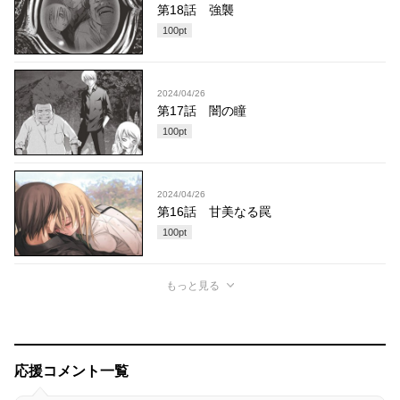
第18話 強襲
100
pt
2024/04/26
第17話 闇の瞳
100
pt
2024/04/26
第16話 甘美なる罠
100
pt
もっと見る
応援コメント一覧