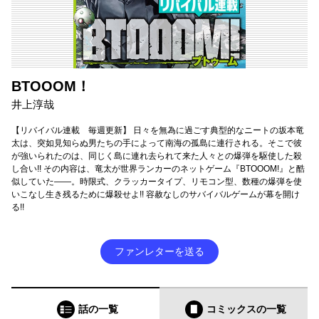
BTOOOM！
井上淳哉
【リバイバル連載 毎週更新】 日々を無為に過ごす典型的なニートの坂本竜
太は、突如見知らぬ男たちの手によって南海の孤島に連行される。そこで彼
が強いられたのは、同じく島に連れ去られて来た人々との爆弾を駆使した殺
し合い!! その内容は、竜太が世界ランカーのネットゲーム『BTOOOM!』と酷
似していた――。時限式、クラッカータイプ、リモコン型、数種の爆弾を使
いこなし生き残るために爆殺せよ!! 容赦なしのサバイバルゲームが幕を開け
る!!
ファンレターを送る
話の一覧
コミックス
の一覧