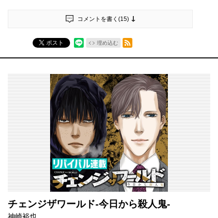
コメントを書く(
15
)
RSSフィード
ポスト
埋め込む
チェンジザワールド-今日から殺人鬼-
神崎裕也