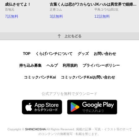
成仏させてよ！
古葉くんは恋がワカらない
JKハルは異世界で娼婦になった Winter
百地元
正青コム
平鳥コウ/山田J太
7話無料
3話無料
12話無料
上にもどる
TOP
くらげバンチについて
グッズ
お問い合わせ
持ち込み募集
ヘルプ
利用規約
プライバシーポリシー
コミックバンチKai
コミックバンチKaiお問い合わせ
公式アプリを無料でダウンロード
Copyright ©
SHINCHOSHA
All Rights Reserved. 掲載の記事・写真・イラスト等のすべて
のコンテンツの無断複写・転載を禁じます。