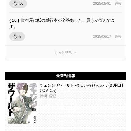
10
2025/08/01
通報
( 10 )
古本屋に紙の単行本が全巻あった、買うか悩んでま
す。
5
2025/06/17
通報
もっと見る
最新刊情報
チェンジザワールド -今日から殺人鬼- 5 (BUNCH
COMICS)
神崎 裕也