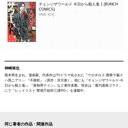
チェンジザワールド 今日から殺人鬼 1 (BUNCH
COMICS)
神崎 裕也
神崎裕也
熊本県生まれ。漫画家。代表作はTVドラマ化された『ウロボロス-警察ヲ裁ク
ハ我ニアリ-』『不能犯』（原作：宮月新）。他にも『チェンジザワールド-今
日から殺人鬼-』『亜熱帯ナイン』など著作多数。現在は「週刊漫画ゴラク」
にて『レッドリスト-警視庁組対三課PO-』を連載中。
同じ著者の作品・関連作品