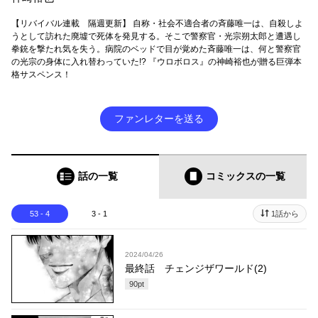
【リバイバル連載 隔週更新】 自称・社会不適合者の斉藤唯一は、自殺しよ
うとして訪れた廃墟で死体を発見する。そこで警察官・光宗朔太郎と遭遇し
拳銃を撃たれ気を失う。病院のベッドで目が覚めた斉藤唯一は、何と警察官
の光宗の身体に入れ替わっていた!? 『ウロボロス』の神崎裕也が贈る巨弾本
格サスペンス！
ファンレターを送る
話の一覧
コミックス
の一覧
53 - 4
3 - 1
1話から
2024/04/26
最終話 チェンジザワールド(2)
90
pt