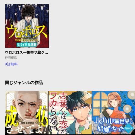
ウロボロス―警察ヲ裁クハ我ニアリ―
神崎裕也
9話無料
同じジャンルの作品