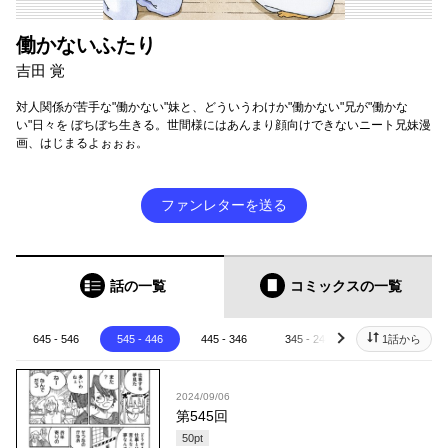
働かないふたり
吉田 覚
対人関係が苦手な"働かない"妹と、どういうわけか"働かない"兄が"働かな
い"日々を ぼちぼち生きる。世間様にはあんまり顔向けできないニート兄妹漫
画、はじまるよぉぉぉ。
ファンレターを送る
話の一覧
コミックス
の一覧
645 - 546
545 - 446
445 - 346
345 - 246
245 - 146
1話から
next
2024/09/06
第545回
50
pt