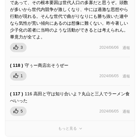
であって、その根本要因は世代人口の多寡だと思うぞ。頭数
が多いから世代内競争が激しくなり、中には過激な思想やら
行動が現れる。そんな世代で曲がりなりにも勝ち抜いた連中
なら気性が荒い傾向にあるのは想像に難くない。昨今著しい
少子化の若者に当時のような活動ができるとは考えられん。
畢竟力が全てよ。
3
2024/06/06
通報
( 118 )
守ぅー商店出そうぜー
1
2024/06/05
通報
( 117 )
116 高田と守は知り合いよ？丸山と三人でラーメン食
べいった
5
2024/06/05
通報
もっと見る