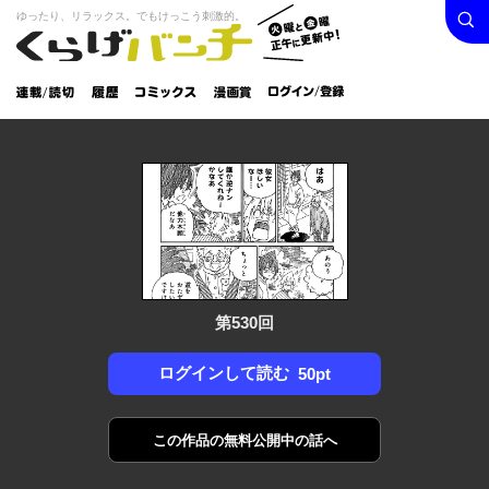
検索
火曜と
ゆったり、リラックス。でもけっこう刺激的。
くらげバンチ
金曜正
ログイン /
午に更
登録
新中！
連載/読
履
コミック
漫画
切
歴
ス
賞
第530回
ログインして読む
50pt
この作品の
無料公開中の話へ