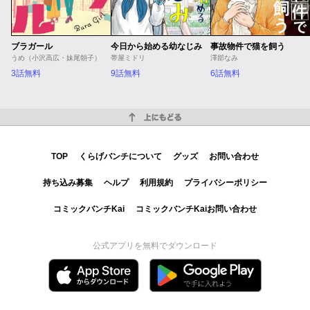
ブラガール
今日から始める幼なじみ
事故物件で猫を飼う
うめ（小沢高広・妹尾朝子）
帯屋ミドリ
澤部なみ
3話無料
9話無料
6話無料
上にもどる
TOP
くらげバンチについて
グッズ
お問い合わせ
持ち込み募集
ヘルプ
利用規約
プライバシーポリシー
コミックバンチKai
コミックバンチKaiお問い合わせ
公式アプリを無料でダウンロード