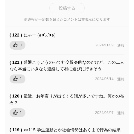
投稿する
※通報が一定数を超えたコメントは非表示になります
( 122 )
にゃー (๑⁍᷄ ﻌ ⁍᷅๑)
0
2024/11/09
通報
( 121 )
普通こういうのって社交辞令的なのだけど、この二人
なら本当にいきなり連絡して村に遊びに行きそう
1
2024/06/14
通報
( 120 )
最近、お年寄りが出てくる話が多いですね。何かの布
石？
1
2024/06/07
通報
( 119 )
>>115 学生運動とか社会情勢はあくまで行為の結果