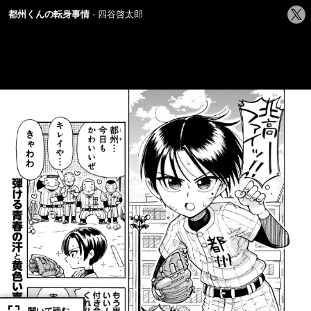
シ
都州くんの転身事情
四谷啓太郎
ェ
ア
す
る