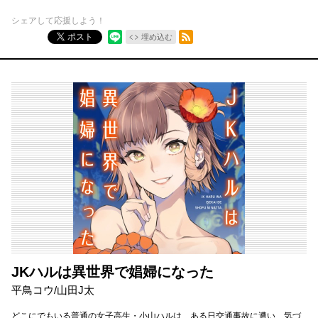
シェアして応援しよう！
RSSフィード
ポスト
埋め込む
JKハルは異世界で娼婦になった
平鳥コウ/山田J太
どこにでもいる普通の女子高生・小山ハルは、ある日交通事故に遭い、気づ