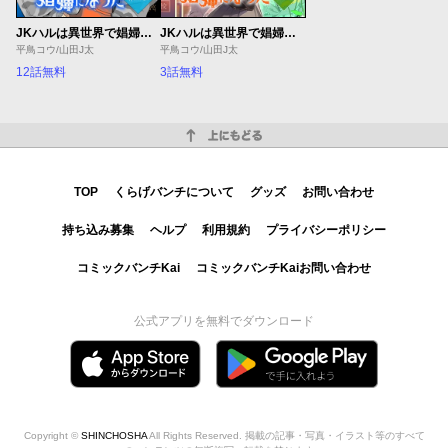
JKハルは異世界で娼婦になった Winter
JKハルは異世界で娼婦になった Autumn
平鳥コウ/山田J太
平鳥コウ/山田J太
12話無料
3話無料
上にもどる
TOP
くらげバンチについて
グッズ
お問い合わせ
持ち込み募集
ヘルプ
利用規約
プライバシーポリシー
コミックバンチKai
コミックバンチKaiお問い合わせ
公式アプリを無料でダウンロード
Copyright ©
SHINCHOSHA
All Rights Reserved. 掲載の記事・写真・イラスト等のすべて