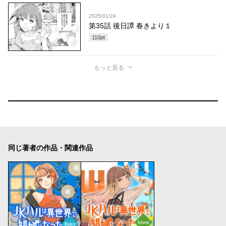
2025/01/24
第35話 後日譚 春きより１
110
pt
もっと見る
同じ著者の作品・関連作品