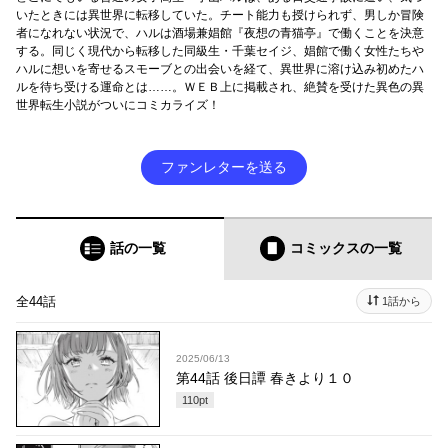
いたときには異世界に転移していた。チート能力も授けられず、男しか冒険
者になれない状況で、ハルは酒場兼娼館『夜想の青猫亭』で働くことを決意
する。同じく現代から転移した同級生・千葉セイジ、娼館で働く女性たちや
ハルに想いを寄せるスモーブとの出会いを経て、異世界に溶け込み初めたハ
ルを待ち受ける運命とは……。ＷＥＢ上に掲載され、絶賛を受けた異色の異
世界転生小説がついにコミカライズ！
ファンレターを送る
話の一覧
コミックス
の一覧
全44話
1話から
2025/06/13
第44話 後日譚 春きより１０
110
pt