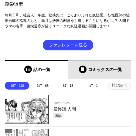
藤栄道彦
鳥月日和。社会人一年生。勤務先は、ごくありふれた妖怪園。 妖怪医師の陸
奥吾郎の指導のもと、鳥月は妖怪の飼育を手掛けることになるが…？ 人間ド
ラマの名手、藤栄道彦が描くユニークな妖怪漫画が開園します！
ファンレターを送る
話の一覧
コミックス
の一覧
167 - 118
117 - 68
67 - 18
17 - 1
1話から
2025/02/25
最終話 人間
80
pt