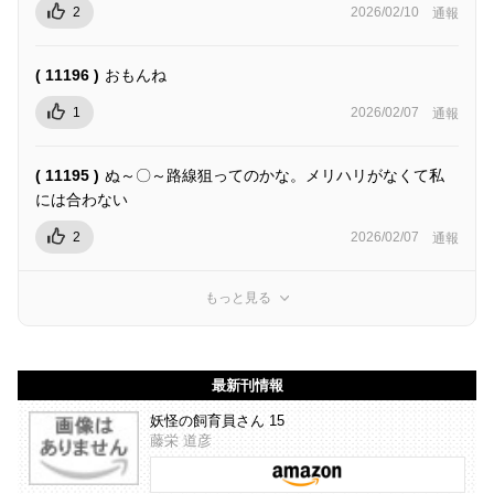
2
2026/02/10
通報
( 11196 )
おもんね
1
2026/02/07
通報
( 11195 )
ぬ～〇～路線狙ってのかな。メリハリがなくて私
には合わない
2
2026/02/07
通報
もっと見る
最新刊情報
妖怪の飼育員さん 15
藤栄 道彦