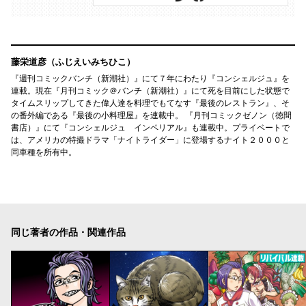
藤栄道彦（ふじえいみちひこ）
『週刊コミックバンチ（新潮社）』にて７年にわたり『コンシェルジュ』を
連載。現在『月刊コミック＠バンチ（新潮社）』にて死を目前にした状態で
タイムスリップしてきた偉人達を料理でもてなす『最後のレストラン』、そ
の番外編である『最後の小料理屋』を連載中。 『月刊コミックゼノン（徳間
書店）』にて『コンシェルジュ インペリアル』も連載中。プライベートで
は、アメリカの特撮ドラマ「ナイトライダー」に登場するナイト２０００と
同車種を所有中。
同じ著者の作品・関連作品