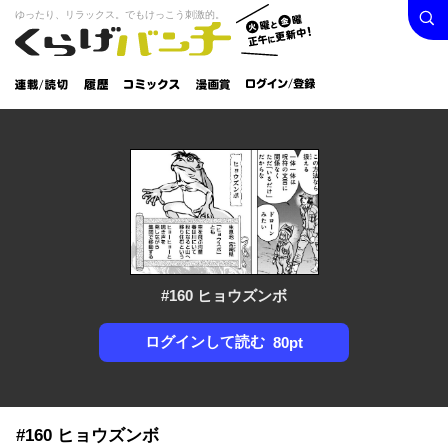
検索
火曜と
ゆったり、リラックス。でもけっこう刺激的。
くらげバンチ
金曜正
ログイン /
午に更
登録
新中！
連載/読
履
コミック
漫画
切
歴
ス
賞
#160 ヒョウズンボ
ログインして読む
80pt
#160 ヒョウズンボ