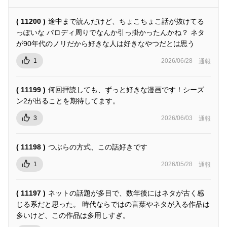
( 11200 )
途中まで読んだけど、ちょこちょこ話が抜けてる
っぽいな パロディ周りでなんか引っ掛かったんかね？ ネタ
が90年代のノリだから好きな人は好きなやつだとは思う
1
2026/06/28
通報
( 11199 )
何回拝読しても、ずっと好きな漫画です！シーズ
ン2が出ることを期待してます。
3
2026/06/03
通報
( 11198 )
つぶらの方式、この話好きです
1
2026/05/28
通報
( 11197 )
ネットの話題が多目で、数年後にはネタが古く感
じる系だと思った。 時代ならではの言葉やネタが入る作品は
多いけど、この作品は多用しすぎ。