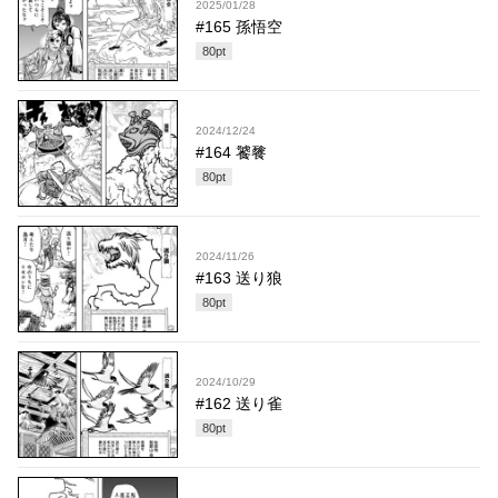
2025/01/28
#165 孫悟空
80
pt
2024/12/24
#164 饕餮
80
pt
2024/11/26
#163 送り狼
80
pt
2024/10/29
#162 送り雀
80
pt