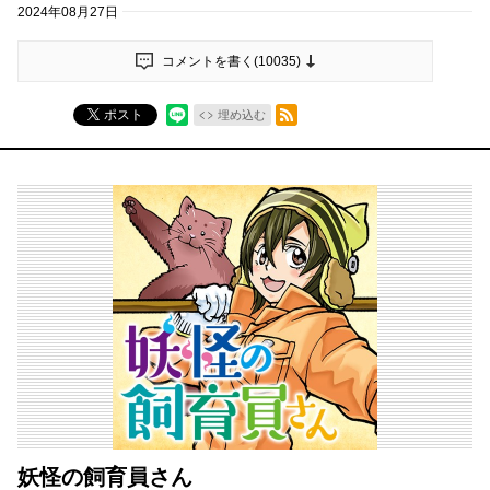
2024年08月27日
コメントを書く(
10035
)
RSSフィード
ポスト
埋め込む
妖怪の飼育員さん