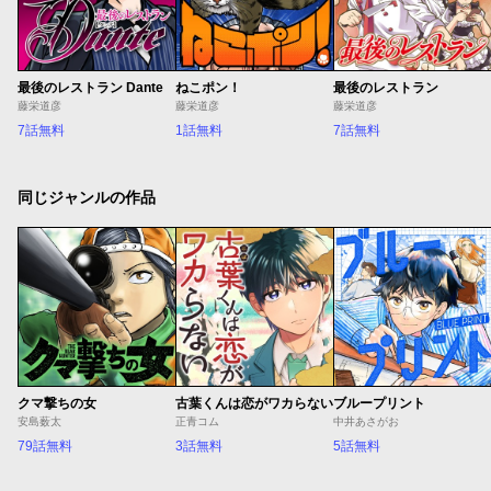
最後のレストラン Dante
ねこポン！
最後のレストラン
藤栄道彦
藤栄道彦
藤栄道彦
7話無料
1話無料
7話無料
同じジャンルの作品
クマ撃ちの女
古葉くんは恋がワカらない
ブループリント
安島薮太
正青コム
中井あさがお
79話無料
3話無料
5話無料