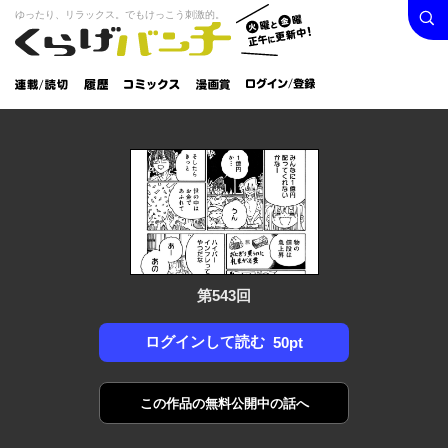
検索
火曜と
ゆったり、リラックス。でもけっこう刺激的。
くらげバンチ
金曜正
ログイン /
午に更
登録
新中！
連載/読
履
コミック
漫画
切
歴
ス
賞
第543回
ログインして読む
50pt
この作品の
無料公開中の話へ