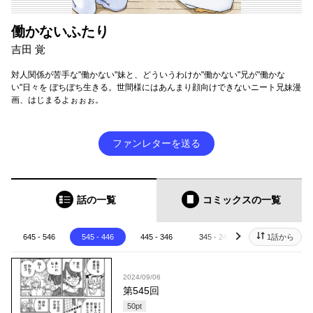
働かないふたり
吉田 覚
対人関係が苦手な"働かない"妹と、どういうわけか"働かない"兄が"働かな
い"日々を ぼちぼち生きる。世間様にはあんまり顔向けできないニート兄妹漫
画、はじまるよぉぉぉ。
ファンレターを送る
話の一覧
コミックス
の一覧
645 - 546
545 - 446
445 - 346
345 - 246
245 - 146
1話から
next
2024/09/06
第545回
50
pt