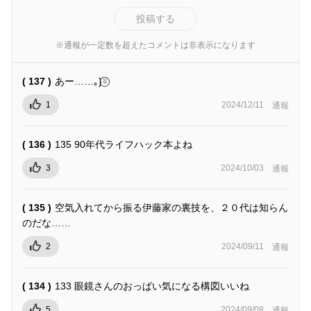
投稿する
※通報が一定数を超えたコメントは非表示になります
( 137 )
あー……｡}⍤⃝
1
2024/12/11
通報
( 136 )
135 90年代ライフハック本よね
3
2024/10/03
通報
( 135 )
空気入れてから振る伊藤家の裏技を、２０代は知らん
のだな……
2
2024/09/11
通報
( 134 )
133 眼鏡さんのおっぱい気になる構図いいね
5
2024/09/08
通報