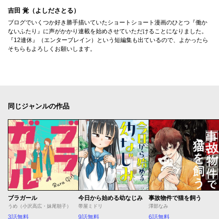
吉田 覚（よしださとる）
ブログでいくつか好き勝手描いていたショートショート漫画のひとつ『働か
ないふたり』に声がかかり連載を始めさせていただけることになりました。
『12連休』（エンターブレイン）という短編集も出ているので、よかったら
そちらもよろしくお願いします。
同じジャンルの作品
ブラガール
今日から始める幼なじみ
事故物件で猫を飼う
うめ（小沢高広・妹尾朝子）
帯屋ミドリ
澤部なみ
3話無料
9話無料
6話無料