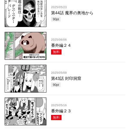
2025/05/23
第44話 魔界の奥地から
90
pt
2025/06/06
番外編２４
無料
2025/05/09
第43話 封印洞窟
90
pt
2025/05/16
番外編２３
無料