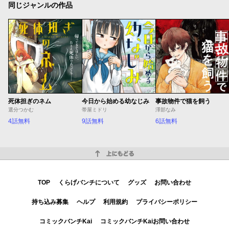
同じジャンルの作品
死体担ぎのネム
今日から始める幼なじみ
事故物件で猫を飼う
選分つかむ
帯屋ミドリ
澤部なみ
4話無料
9話無料
6話無料
上にもどる
TOP
くらげバンチについて
グッズ
お問い合わせ
持ち込み募集
ヘルプ
利用規約
プライバシーポリシー
コミックバンチKai
コミックバンチKaiお問い合わせ