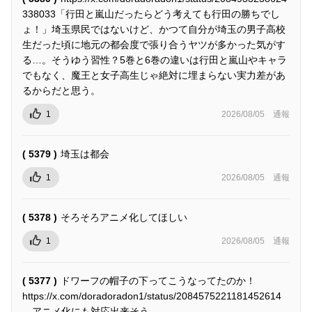
338033「行田と嵐山だったらどう考えても行田の勝ちでし
ょ！」埼玉県民ではないけど、かつて自分が埼玉の男子高校
生だった頃に地元の都会度で張り合うヤツが多かった気がす
る…。そうゆう習性？5巻と6巻の違いは行田と嵐山やキャラ
でもなく、魔王と女子高生じゃ絶対に埋まらない実力差があ
るからだと思う。
1
2026/08/05
通報
( 5379 )
埼玉は都会
1
2026/08/05
通報
( 5378 )
そろそろアニメ化してほしい
1
2026/08/05
通報
( 5377 )
ドワーフの帽子の下ってこうなってたのか！
https://x.com/doradoradon1/status/2084575221181452614
アニメ化にも対応出来そう。