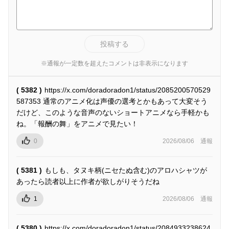
投稿する
※通報が一定数を超えたコメントは非表示になります
( 5382 )
https://x.com/doradoradon1/status/2085200570529
587353 通常のアニメ化は声優の選考とかもあって大変そう
だけど、このような音声のないショートアニメなら手軽かも
ね。「報酬の舞」をアニメで見たい！
0
2026/08/06
通報
( 5381 )
もしも、タヌキ柄(ニセたぬ含む)のアロハシャツが
あったら読者以上に作者が欲しがりそうだね
1
2026/08/06
通報
( 5380 )
https://x.com/doradoradon1/status/2084933238624