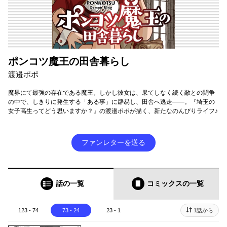
ポンコツ魔王の田舎暮らし
渡邉ポポ
魔界にて最強の存在である魔王。しかし彼女は、果てしなく続く敵との闘争
の中で、しきりに発生する「ある事」に辟易し、田舎へ逃走――。『埼玉の
女子高生ってどう思いますか？』の渡邉ポポが描く、新たなのんびりライフ♪
ファンレターを送る
話の一覧
コミックス
の一覧
123 - 74
73 - 24
23 - 1
1話から