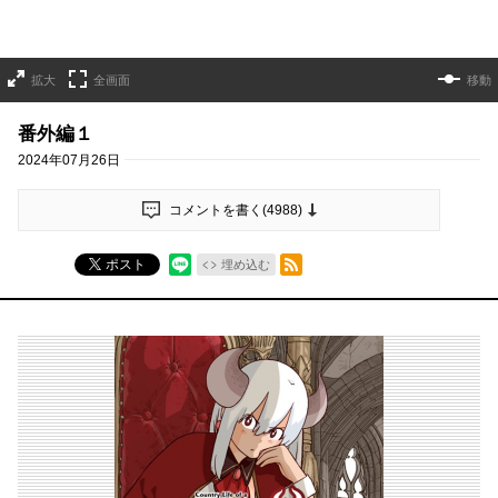
拡大
全画面
移動
番外編１
2024年07月26日
コメントを書く(
4988
)
RSSフィード
ポスト
埋め込む