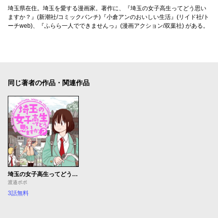
埼玉県在住。埼玉を愛する漫画家。著作に、『埼玉の女子高生ってどう思い
ますか？』(新潮社/コミックバンチ)『小倉アンのおいしい生活』(リイド社/ト
ーチweb)、『ふらら一人でできませんっ』(漫画アクション/双葉社) がある。
同じ著者の作品・関連作品
埼玉の女子高生ってどう思いますか？
渡邉ポポ
3話無料