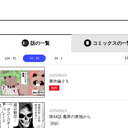
話の一覧
コミックス
の一
124 - 75
74 - 25
24 - 1
2025/06/20
番外編２５
無料
2025/05/23
第44話 魔界の奥地から
90
pt