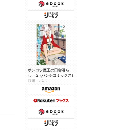
ポンコツ魔王の田舎暮ら
し ２ (バンチコミックス)
渡邉 ポポ