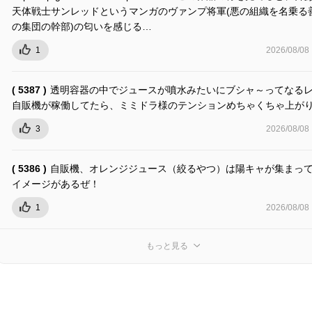
天体戦士サンレッドというマンガのヴァンプ将軍(悪の組織を名乗る
の集団の幹部)の匂いを感じる…
1
2026/08/08
( 5387 )
透明容器の中でジュースが噴水みたいにブシャ～ってなる
自販機が稼働してたら、ミミドラ様のテンションめちゃくちゃ上が
3
2026/08/08
( 5386 )
自販機、オレンジジュース（絞るやつ）は陽キャが集まっ
イメージがあるぜ！
1
2026/08/08
もっと見る