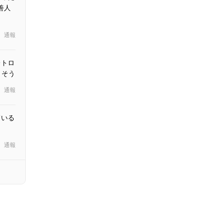
善人
通報
レトロ
りそう
通報
ている
通報