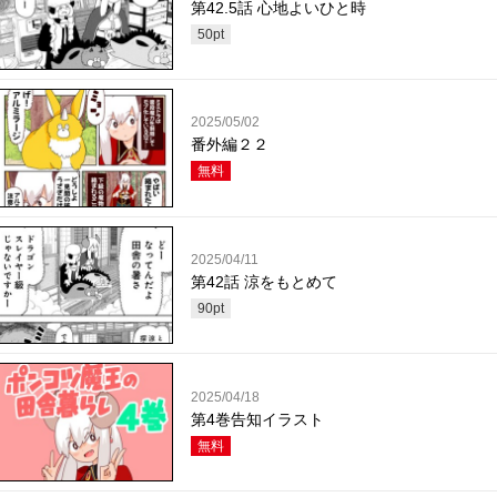
第42.5話 心地よいひと時
50
pt
2025/05/02
番外編２２
無料
2025/04/11
第42話 涼をもとめて
90
pt
2025/04/18
第4巻告知イラスト
無料