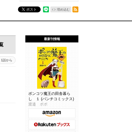
RSSフィード
ポスト
埋め込む
最新刊情報
覧
1話から
ポンコツ魔王の田舎暮ら
し １ (バンチコミックス)
渡邉 ポポ