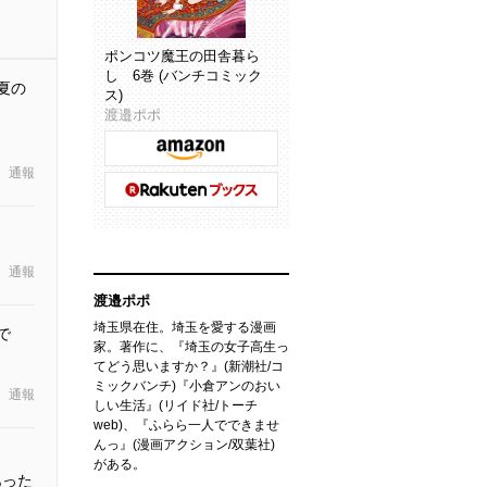
ポンコツ魔王の田舎暮ら
し 6巻 (バンチコミック
夏の
ス)
渡邉ポポ
通報
通報
渡邉ポポ
埼玉県在住。埼玉を愛する漫画
で
家。著作に、『埼玉の女子高生っ
てどう思いますか？』(新潮社/コ
ミックバンチ)『小倉アンのおい
通報
しい生活』(リイド社/トーチ
web)、『ふらら一人でできませ
んっ』(漫画アクション/双葉社)
がある。
昔あった