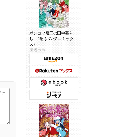
ポンコツ魔王の田舎暮ら
し 4巻 (バンチコミック
ス)
渡邉ポポ