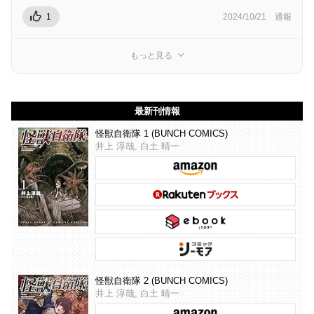
1
2024/10/21
通報
もっと見る
最新刊情報
怪獣自衛隊 1 (BUNCH COMICS)
井上 淳哉, 白土 晴一
怪獣自衛隊 2 (BUNCH COMICS)
井上 淳哉, 白土 晴一