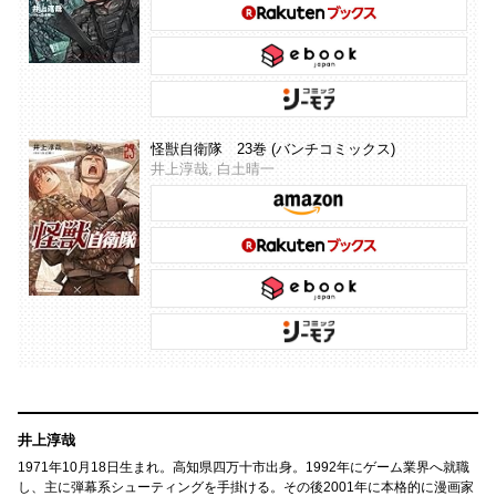
怪獣自衛隊 23巻 (バンチコミックス)
井上淳哉, 白土晴一
井上淳哉
1971年10月18日生まれ。高知県四万十市出身。1992年にゲーム業界へ就職
し、主に弾幕系シューティングを手掛ける。その後2001年に本格的に漫画家