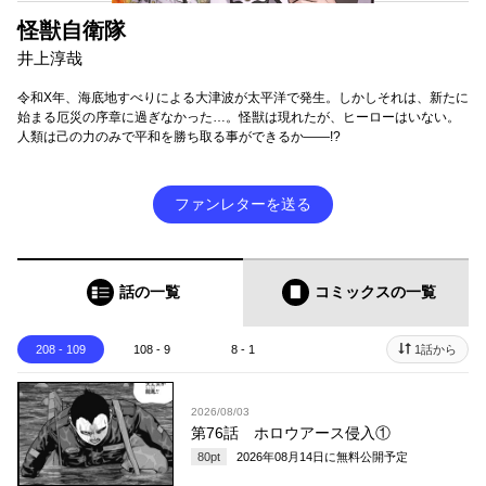
怪獣自衛隊
井上淳哉
令和X年、海底地すべりによる大津波が太平洋で発生。しかしそれは、新たに
始まる厄災の序章に過ぎなかった…。怪獣は現れたが、ヒーローはいない。
人類は己の力のみで平和を勝ち取る事ができるか――!?
ファンレターを送る
話の一覧
コミックス
の一覧
208 - 109
108 - 9
8 - 1
1話から
2026/08/03
第76話 ホロウアース侵入①
80
pt
2026年08月14日
に無料公開予定