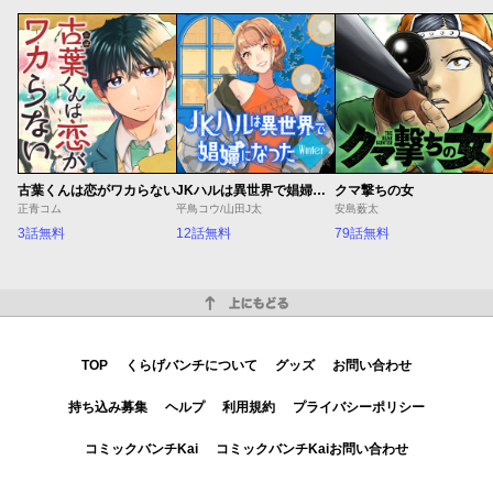
古葉くんは恋がワカらない
JKハルは異世界で娼婦になった Winter
クマ撃ちの女
正青コム
平鳥コウ/山田J太
安島薮太
3話無料
12話無料
79話無料
上にもどる
TOP
くらげバンチについて
グッズ
お問い合わせ
持ち込み募集
ヘルプ
利用規約
プライバシーポリシー
コミックバンチKai
コミックバンチKaiお問い合わせ