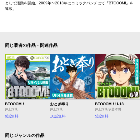
として活動を開始。2009年〜2018年にコミックバンチにて『BTOOOM!』を
連載。
同じ著者の作品・関連作品
BTOOOM！
おとぎ奉り
BTOOOM！U-18
井上淳哉
井上淳哉
井上淳哉/伊藤洋樹
9話無料
10話無料
5話無料
同じジャンルの作品