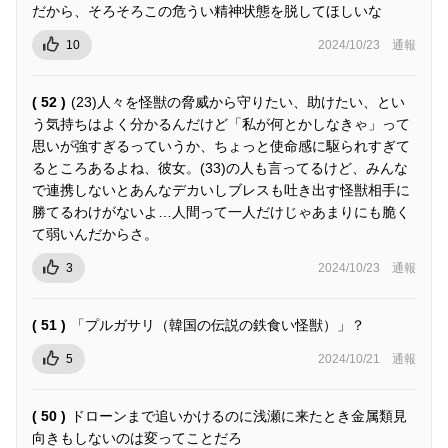
だから、そろそろこの危うい精神状態を脱してほしいな
10
2024/10/23
通報
( 52 )
(23)人々を怪獣の脅威から守りたい、助けたい、とい
う気持ちはよく分かるんだけど「私が何とかしなきゃ」って
思いが強すぎるっていうか、ちょっと使命感に駆られすぎて
るところあるよね、彼女。(33)の人も言ってるけど、みんな
で連携しないとあんなデカいしブレスも吐き出す怪獣相手に
勝てるわけがないよ…人間って一人だけじゃあまりにも脆く
て弱いんだからさ。
3
2024/10/23
通報
( 51 )
「プルガサリ（韓国の伝説の鉄食い怪獣）」？
5
2024/10/21
通報
( 50 )
ドローンまで追いかけるのに浅瀬に来たとき金属類見
向きもしないのは変ってことだろ