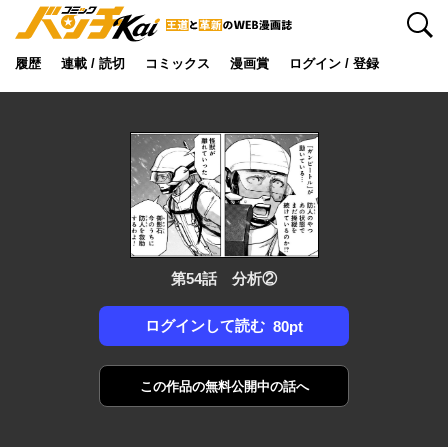
検索
履歴
連載 / 読切
コミックス
漫画賞
ログイン / 登録
第54話 分析②
ログインして読む
80pt
この作品の
無料公開中の話へ