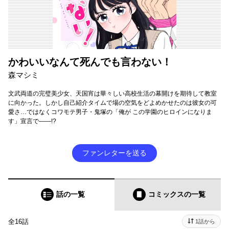
かわいいなんて死んでも言わない！
森マシミ
文武両道の完璧美少女、天国宵は華々しい高校生活の幕開けを期待して教室
に向かった。しかし自己紹介タイムで場の空気をどよめかせたのは彼女の可
愛さ…ではなくコワモテ男子・鬼塚の「俺が この学園のヒロインになりま
す」宣言で――!?
ファンレターを送る
話の一覧
コミックス
の一覧
全16話
1話から