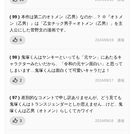
( 99 )
本作は第二のオトメン（乙男）なのか…？ ※『オトメ
ン（乙男）』は「乙女チック男子＝オトメン（乙男）」を主
人公にした菅野文の漫画です。
6
2024/09/19
通報
( 98 )
鬼塚くんはヤンキーといっても「元ヤン」にあたるキ
ャラクターみたいだから、「令和の元ヤン面白い」と思って
しまいます…鬼塚くんは面白くて可愛いキャラだよ！
2
2024/09/17
通報
( 97 )
差別的なコメントで申し訳ありませんが、どう見ても
鬼塚くんはトランスジェンダーとしか思えません…けど、鬼
塚くんは乙男（オトメン）らしくてカワイイ
3
2024/09/16
通報