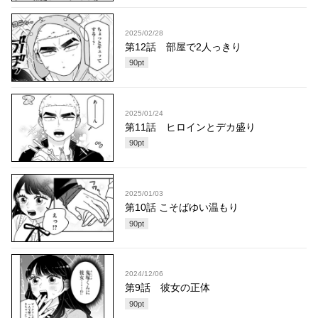
2025/02/28
第12話 部屋で2人っきり
90
pt
2025/01/24
第11話 ヒロインとデカ盛り
90
pt
2025/01/03
第10話 こそばゆい温もり
90
pt
2024/12/06
第9話 彼女の正体
90
pt