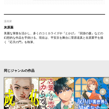
漫画家
灰原薬
美麗な筆致を活かし、多くのコミカライズや『とかげ』『回游の森』などの
幻想的な作品を手掛ける。現在は、平安京を舞台に菅原道真と在原業平を描
く『応天の門』を執筆。
同じジャンルの作品