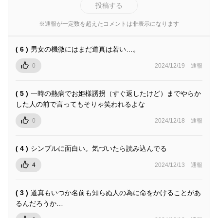
投稿する
※通報が一定数を超えたコメントは非表示になります
( 6 )
男女の機微にはまだ道真は若い…。
0
2024/12/19
通報
( 5 )
一時の熱病でお姫様誘拐（すぐ返したけど）までやらか
した人の前で言ってもそりゃ笑われるよな
0
2024/12/18
通報
( 4 )
シンプルに面白い。気づいたら読み込んでる
4
2024/12/13
通報
( 3 )
道真もいつか名前も知らぬ人の為に命をかけることがあ
るんだろうか…