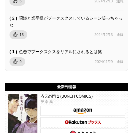
6
2024/12/13
通報
( 2 )
昭姫と業平様がプークスクスしているシーン笑っちゃっ
た
13
2024/12/13
通報
( 1 )
色恋でプークスクスをリアルにされるとは笑
9
2024/11/29
通報
最新刊情報
応天の門 1 (BUNCH COMICS)
灰原 薬