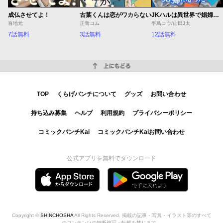
成仏させてよ！
古葉くんは恋がワカらない
JKハルは異世界で娼婦になった Winter
百地元
正青コム
平鳥コウ/山田J太
7話無料
3話無料
12話無料
上にもどる
TOP
くらげバンチについて
グッズ
お問い合わせ
持ち込み募集
ヘルプ
利用規約
プライバシーポリシー
コミックバンチKai
コミックバンチKaiお問い合わせ
公式アプリを無料でダウンロード
Copyright ©
SHINCHOSHA
All Rights Reserved. 掲載の記事・写真・イラスト等のすべて
のコンテンツの無断複写・転載を禁じます。