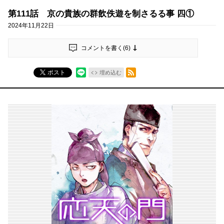
第111話 京の貴族の群飲佚遊を制さるる事 四①
2024年11月22日
コメントを書く(
6
)
RSSフィード
ポスト
埋め込む