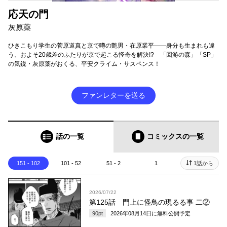
応天の門
灰原薬
ひきこもり学生の菅原道真と京で噂の艶男・在原業平――身分も生まれも違
う、およそ20歳差のふたりが京で起こる怪奇を解決!? 「回游の森」「SP」
の気鋭・灰原薬がおくる、平安クライム・サスペンス！
ファンレターを送る
話の一覧
コミックス
の一覧
151 - 102
101 - 52
51 - 2
1
1話から
2026/07/22
第125話 門上に怪鳥の現るる事 二②
90
pt
2026年08月14日
に無料公開予定