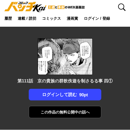
検索
履歴
連載 / 読切
コミックス
漫画賞
ログイン / 登録
第111話 京の貴族の群飲佚遊を制さるる事 四①
ログインして読む
90pt
この作品の
無料公開中の話へ