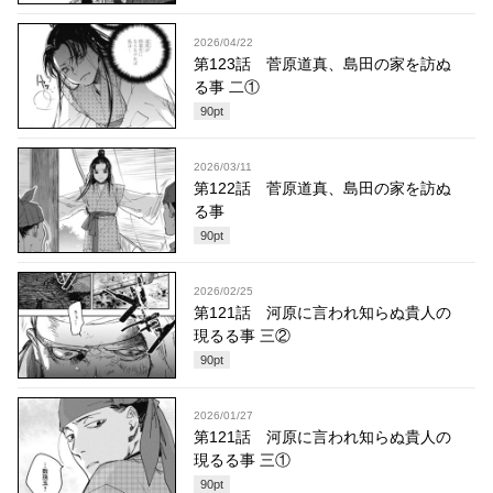
2026/04/22
第123話 菅原道真、島田の家を訪ぬ
る事 二①
90
pt
2026/03/11
第122話 菅原道真、島田の家を訪ぬ
る事
90
pt
2026/02/25
第121話 河原に言われ知らぬ貴人の
現るる事 三②
90
pt
2026/01/27
第121話 河原に言われ知らぬ貴人の
現るる事 三①
90
pt