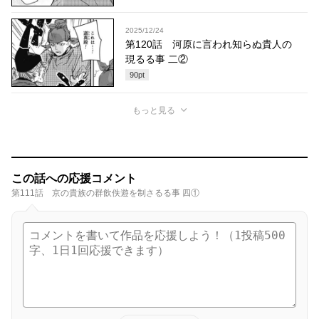
2025/12/24
第120話 河原に言われ知らぬ貴人の
現るる事 二②
90
pt
もっと見る
この話への応援コメント
第111話 京の貴族の群飲佚遊を制さるる事 四①