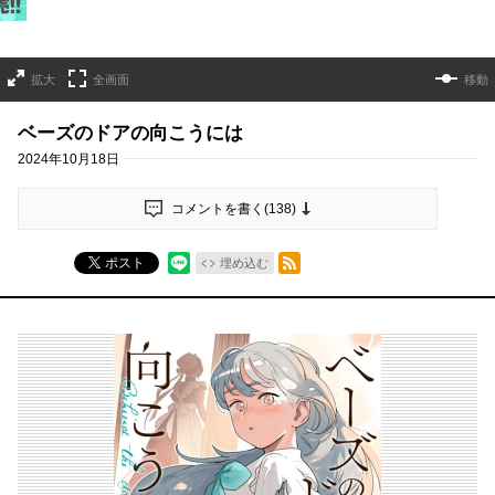
拡大
全画面
移動
ベーズのドアの向こうには
2024年10月18日
コメントを書く(
138
)
RSSフィード
ポスト
埋め込む