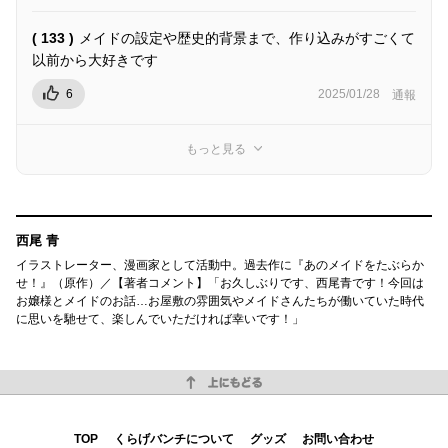
( 133 )
メイドの設定や歴史的背景まで、作り込みがすごくて
以前から大好きです
6
2025/01/28
通報
もっと見る
西尾 青
イラストレーター、漫画家として活動中。過去作に『あのメイドをたぶらか
せ！』（原作）／【著者コメント】「お久しぶりです、西尾青です！今回は
お嬢様とメイドのお話…お屋敷の雰囲気やメイドさんたちが働いていた時代
に思いを馳せて、楽しんでいただければ幸いです！」
上にもどる
TOP
くらげバンチについて
グッズ
お問い合わせ