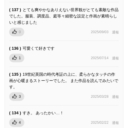
( 137 )
とても爽やかなありえない世界観がとても素敵な作品
でした。服装、調度品、庭等々細密な設定と作画が素晴らし
いと感じました
0
2025/09/03
通報
( 136 )
可愛くて好きです
1
2025/07/14
通報
( 135 )
19世紀英国の時代考証の上に、柔らかなタッチの作
画が心暖まるストーリーでした。 また作品を読んでみたいで
す。
3
2025/03/28
通報
( 134 )
すき。 あったかい…！
4
2025/02/22
通報