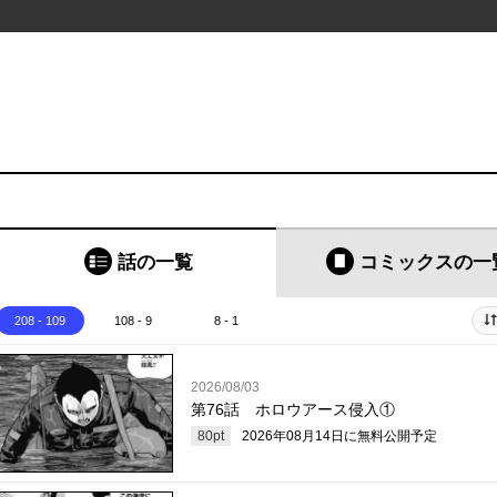
話の一覧
コミックス
の一
208 - 109
108 - 9
8 - 1
2026/08/03
第76話 ホロウアース侵入①
80
pt
2026年08月14日
に無料公開予定