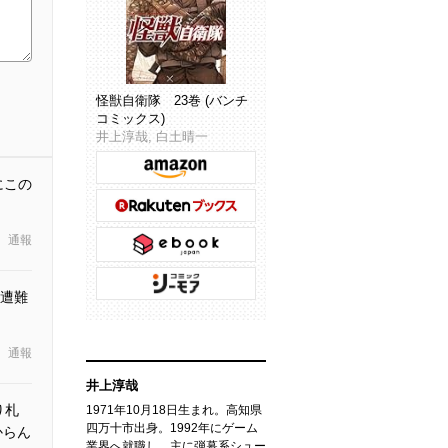
怪獣自衛隊 23巻 (バンチ
コミックス)
井上淳哉, 白土晴一
にこの
通報
遭難
通報
井上淳哉
り札
1971年10月18日生まれ。高知県
四万十市出身。1992年にゲーム
からん
業界へ就職し、主に弾幕系シュー