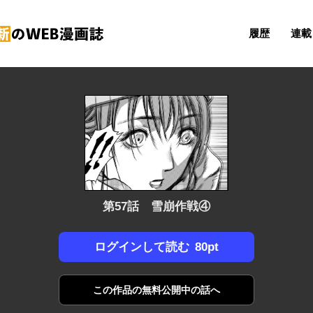
履歴
連載 
第57話 雪崩作戦④
80pt
ログインして読む
この作品の
無料公開中の話へ