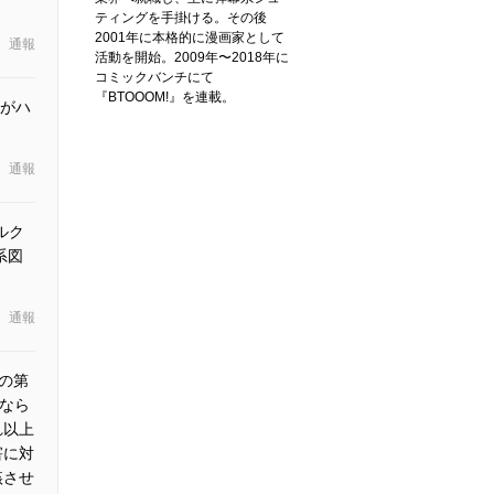
ティングを手掛ける。その後
2001年に本格的に漫画家として
通報
活動を開始。2009年〜2018年に
コミックバンチにて
『BTOOOM!』を連載。
がハ
通報
ルク
系図
通報
の第
んなら
れ以上
害に対
姦させ