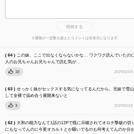
投稿する
※通報が一定数を超えたコメントは非表示になります
( 64 )
この妹、ここで出なくならないかな… ワクワク読んでいたの
人のお兄ちゃんお兄ちゃんで読む気が…
10
2025/02/24
( 63 )
せっかく妹がセックスする気になってるんだから、兄妹で雪山
して全裸で温め合う展開来ないと
3
2025/02/18
( 62 )
大和の能力なんて1話の12Pで既に示唆されてオロチ撃破の切
にもなってんのに今更オカルトとか騒いでるのも何考えてんのか分