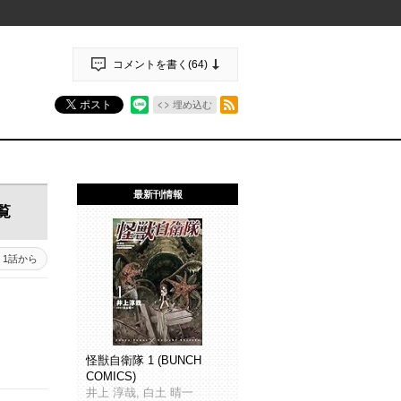
コメントを書く(
64
)
RSSフィード
ポスト
埋め込む
最新刊情報
覧
1話から
怪獣自衛隊 1 (BUNCH
COMICS)
井上 淳哉, 白土 晴一