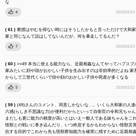
な
4
2025/02/13
( 61 )
教授はやむを得ない時にはそうしたかもと言っただけで大和家
家と同じなんて話はしてないんだが、何を暴走してるんだ？
7
2025/02/13
( 60 )
>>49 本当に使える能力なら、近親相姦なんてやってハプスブ
家みたいに顔や頭がおかしい子供を生み出すのは非効率的だよね 家
からして三世代くらいで頭や顔のおかしい子供や死産が多くなる
5
2025/02/12
( 59 )
(49)さんのコメント、同意しかないな…。いくら大和家の人達
六感(らしき不思議な力)が便利だからといって自衛官の令和兄ちゃ
まだしも更に能力の精度が高いとはいえ一般人である妹ちゃんをこ
怪獣との戦いに巻き込んだり、いつ終息するかもわからない怪獣災
抗する目的でこれから先も怪獣察知能力を確実に残すために近親相