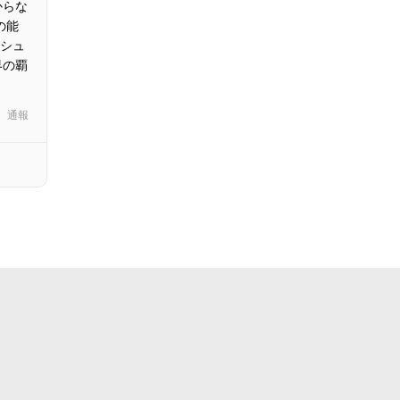
からな
の能
のシュ
界の覇
通報