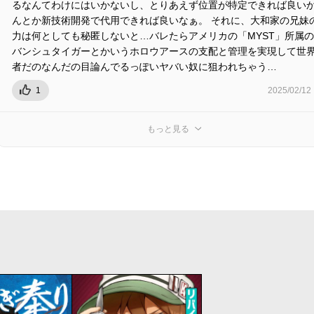
るなんてわけにはいかないし、とりあえず位置が特定できれば良い
んとか新技術開発で代用できれば良いなぁ。 それに、大和家の兄妹
力は何としても秘匿しないと…バレたらアメリカの「MYST」所属
バンシュタイガーとかいうホロウアースの支配と管理を実現して世
者だのなんだの目論んでるっぽいヤバい奴に狙われちゃう…
1
2025/02/12
もっと見る