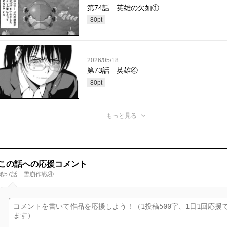
第74話 英雄の欠如①
80
pt
2026/05/18
第73話 英雄④
80
pt
もっと見る
この話への応援コメント
第57話 雪崩作戦④