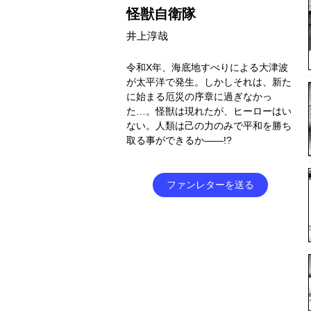
怪獣自衛隊
井上淳哉
令和X年、海底地すべりによる大津波
が太平洋で発生。しかしそれは、新た
に始まる厄災の序章に過ぎなかっ
た…。怪獣は現れたが、ヒーローはい
ない。人類は己の力のみで平和を勝ち
取る事ができるか――!?
ファンレターを送る