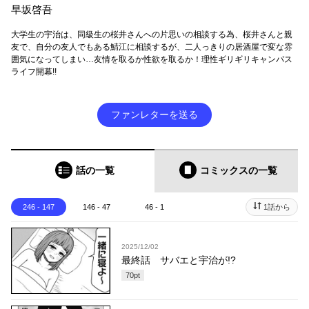
早坂啓吾
大学生の宇治は、同級生の桜井さんへの片思いの相談する為、桜井さんと親
友で、自分の友人でもある鯖江に相談するが、二人っきりの居酒屋で変な雰
囲気になってしまい…友情を取るか性欲を取るか！理性ギリギリキャンパス
ライフ開幕!!
ファンレターを送る
話の一覧
コミックス
の一覧
246 - 147
146 - 47
46 - 1
1話から
2025/12/02
最終話 サバエと宇治が!?
70
pt