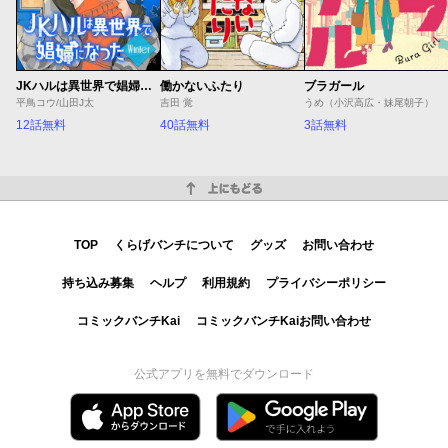
JKハルは異世界で娼婦になった Winter
働かないふたり
ブラガール
平鳥コウ/山田J太
吉田 覚
うめ（小沢高広・妹尾朝子）
12話無料
40話無料
3話無料
上にもどる
TOP
くらげバンチについて
グッズ
お問い合わせ
持ち込み募集
ヘルプ
利用規約
プライバシーポリシー
コミックバンチKai
コミックバンチKaiお問い合わせ
公式アプリを無料でダウンロード