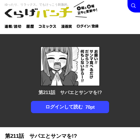
検索
火曜と
ゆったり、リラックス。でもけっこう刺激的。
くらげバンチ
金曜正
ログイン /
午に更
登録
新中！
連載/読
履
コミック
漫画
切
歴
ス
賞
第211話 サバエとサンマを!?
ログインして読む
70pt
第211話 サバエとサンマを!?