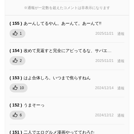
※通報が一定数を超えたコメントは非表示になります
( 155 )
あーんしてるやん。あーんて。あーんて!!
1
2025/11/21
通報
( 154 )
改めて見返すと完全にアピってるな、サバエ…
2
2025/11/21
通報
( 153 )
はよ合体しろ。いつまで焦らすねん
10
2024/12/14
通報
( 152 )
うまそーっ
6
2024/12/12
通報
( 151 )
二人でエログルメ漫画やっててわろた