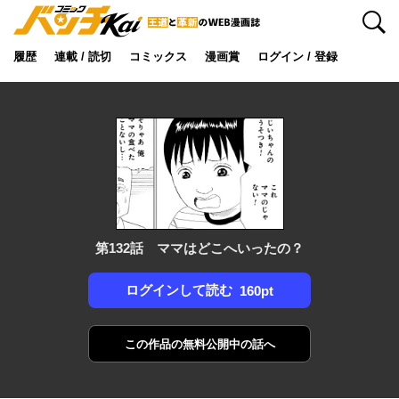
検索
履歴
連載 / 読切
コミックス
漫画賞
ログイン / 登録
第132話 ママはどこへいったの？
ログインして読む
160pt
この作品の
無料公開中の話へ