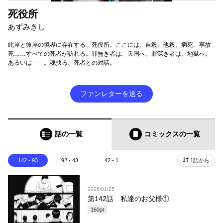
死役所
あずみきし
此岸と彼岸の境界に存在する、死役所。ここには、自殺、他殺、病死、事故
死……すべての死者が訪れる。罪無き者は、天国へ。罪深き者は、地獄へ。
あるいは――。魂抉る、死者との対話。
ファンレターを送る
話の一覧
コミックス
の一覧
142 - 93
92 - 43
42 - 1
1話から
2026/01/25
第142話 私達のお父様①
160
pt