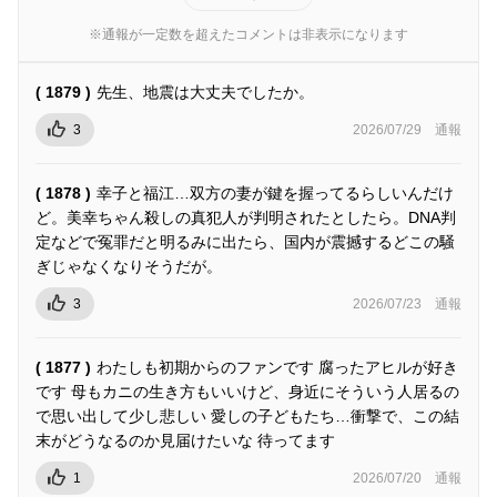
※通報が一定数を超えたコメントは非表示になります
( 1879 )
先生、地震は大丈夫でしたか。
3
2026/07/29
通報
( 1878 )
幸子と福江…双方の妻が鍵を握ってるらしいんだけ
ど。美幸ちゃん殺しの真犯人が判明されたとしたら。DNA判
定などで冤罪だと明るみに出たら、国内が震撼するどこの騒
ぎじゃなくなりそうだが。
3
2026/07/23
通報
( 1877 )
わたしも初期からのファンです 腐ったアヒルが好き
です 母もカニの生き方もいいけど、身近にそういう人居るの
で思い出して少し悲しい 愛しの子どもたち…衝撃で、この結
末がどうなるのか見届けたいな 待ってます
1
2026/07/20
通報