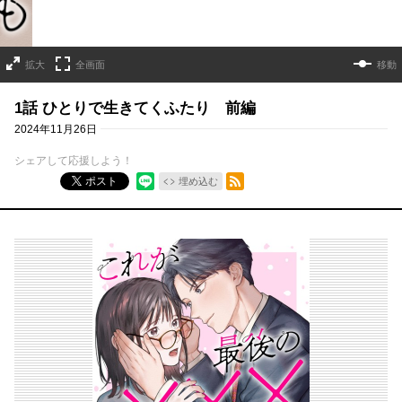
拡大
全画面
移動
1話 ひとりで生きてくふたり 前編
2024年11月26日
シェアして応援しよう！
RSSフィード
ポスト
埋め込む