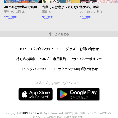
JKハルは異世界で娼婦になった Winter
古葉くんは恋がワカらない
聖女の、遺産
平鳥コウ/山田J太
正青コム
六つ花えいこ/和花
12話無料
3話無料
1話無料
上にもどる
TOP
くらげバンチについて
グッズ
お問い合わせ
持ち込み募集
ヘルプ
利用規約
プライバシーポリシー
コミックバンチKai
コミックバンチKaiお問い合わせ
公式アプリを無料でダウンロード
Copyright ©
SHINCHOSHA
All Rights Reserved. 掲載の記事・写真・イラスト等のすべて
のコンテンツの無断複写・転載を禁じます。