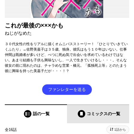
これが最後の×××かも
ねじがなめた
３０代女性の性をリアルに描くオムニバスストーリー！ 「ひとりでいきてい
くふたり」→佐野美嘉子は３５歳、独身。彼氏はもう１０年はいない。仕事
仲間は既婚者が多いけど、べつに死ぬ気で出会いを求めているわけではな
い。あまり結婚も子供も興味ないし、一人で生きていけるし・・・。そんな
彼女の前に現れたのは、チャラめな営業・橋元。「孤独死上等」とのたまう
彼に興味を持った美嘉子だが・・・！？
ファンレターを送る
話の一覧
コミックス
の一覧
全16話
1話から