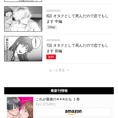
2025/04/22
8話 オタクとして死んだので恋でもし
ます 中編
150
pt
2025/04/01
7話 オタクとして死んだので恋でもし
ます 前編
無料
もっと見る
最新刊情報
これが最後の✕✕✕かも １巻
ねじがなめた