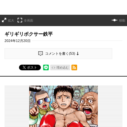
拡大
全画面
移動
ギリギリボクサー鉄平
2024年12月20日
コメントを書く(
53
)
RSSフィード
ポスト
埋め込む