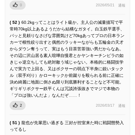
0
2026/05/21
通報
( 52 )
60.2kgってことはライト級か。主人公の減量描写で平
常時70kg以上あるようだから結構なガタイ。白玉鉄平選手、
パッと見頼りなさげな雰囲気けど70kgあってプロの日本ラン
カーで根性絞り出すと偶然のラッキーながらも五輪金の天才
からダウン奪うって、実はもう目茶苦茶強い男だからなあ。
その辺に沢山居る素人喧嘩自慢君とかヤンキーチンピラの如
きじゃ逆立ちしても絶対敵う域じゃない。本格的に格闘技学
んで実力で上回る、又はボクサーの弱点下半身に鋭いタック
ル（双手刈り）かローキックか前蹴りを殴られる前に正確に
決め綺麗に地面に倒さぬ限り到底勝利することなど不可能。
ギリギリボクサー鉄平くんは冗談誇張抜きでマジで本物の
「プロは強いんだよ」なんだぞ……！
2
2026/03/17
通報
( 51 )
龍也が先輩思い過ぎる 三好が控室来た時に戦闘態勢入
ってるし