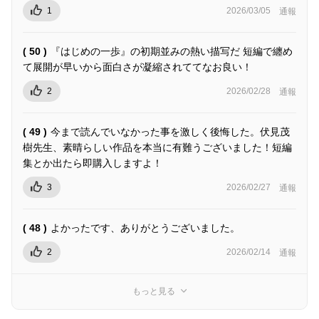
1
2026/03/05
通報
( 50 )
『はじめの一歩』の初期並みの熱い描写だ 短編で纏め
て展開が早いから面白さが凝縮されててなお良い！
2
2026/02/28
通報
( 49 )
今まで読んでいなかった事を激しく後悔した。伏見茂
樹先生、素晴らしい作品を本当に有難うございました！短編
集とか出たら即購入しますよ！
3
2026/02/27
通報
( 48 )
よかったです、ありがとうございました。
2
2026/02/14
通報
もっと見る