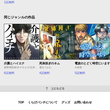
1話無料
同じジャンルの作品
介護とハイエナ
死体担ぎのネム
電波のとどく時空にいます
甚野博則/鈴木マサカズ/石津のぞみ
選分つかむ
今村翠
6話無料
4話無料
5話無料
上にもどる
TOP
くらげバンチについて
グッズ
お問い合わせ