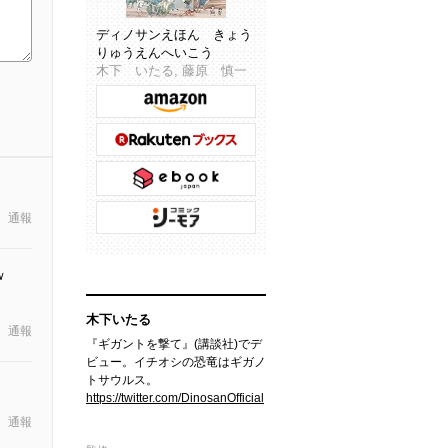
ディノサンえほん きょう
りゅうえんへいこう
木下 いたる, 藤原 慎一
通報
たｗ
木下いたる
通報
『ギガントを撃て』(講談社)でデ
ビュー。イチオシの恐竜はギガノ
トサウルス。
https://twitter.com/DinosanOfficial
通報