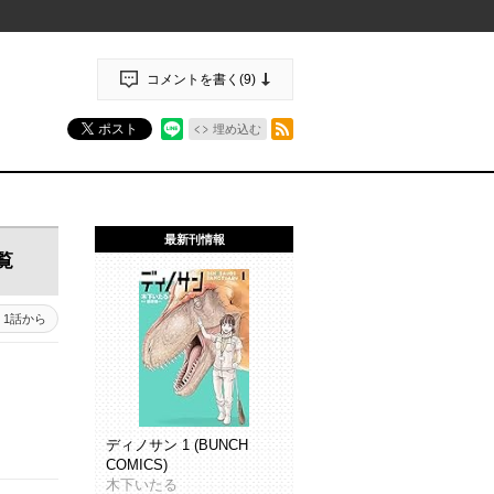
コメントを書く(
9
)
RSSフィード
ポスト
埋め込む
最新刊情報
覧
1話から
ディノサン 1 (BUNCH
COMICS)
木下いたる