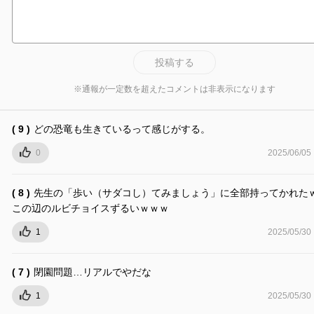
投稿する
※通報が一定数を超えたコメントは非表示になります
( 9 )
どの恐竜も生きているって感じがする。
0
2025/06/05
( 8 )
先生の「歩い（サダコし）てみましょう」に全部持ってかれ
この辺のルビチョイスずるいｗｗｗ
1
2025/05/30
( 7 )
閉園問題…リアルでやだな
1
2025/05/30