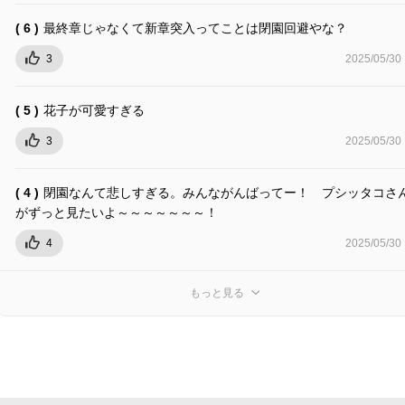
( 6 )
最終章じゃなくて新章突入ってことは閉園回避やな？
3
2025/05/30
( 5 )
花子が可愛すぎる
3
2025/05/30
( 4 )
閉園なんて悲しすぎる。みんながんばってー！ プシッタコさ
がずっと見たいよ～～～～～～～！
4
2025/05/30
もっと見る