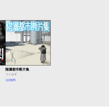
階層都市断片集
つくみず
1話無料