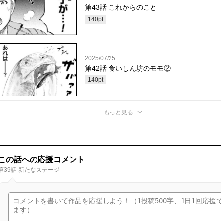
第43話 これからのこと
140
pt
2025/07/25
第42話 食いしん坊のモモ②
140
pt
もっと見る
この話への応援コメント
第39話 新たなステージ