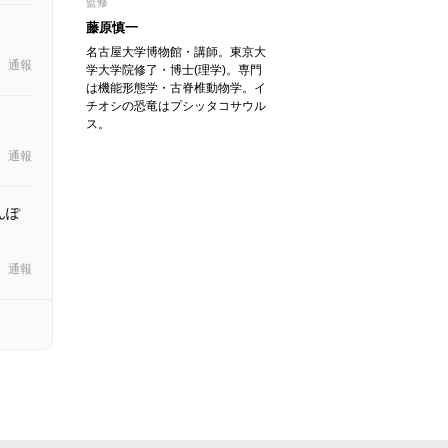
監修
藤原慎一
名古屋大学博物館・講師。東京大
通報
学大学院修了・博士(理学)。専門
は機能形態学・古脊椎動物学。イ
チオシの恐竜はプシッタコサウル
ス。
通報
んぽ
通報