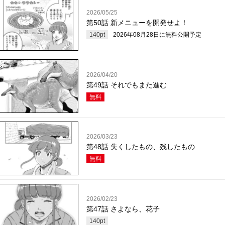
2026/05/25
第50話 新メニューを開発せよ！
140
pt
2026年08月28日
に無料公開予定
2026/04/20
第49話 それでもまた進む
無料
2026/03/23
第48話 失くしたもの、残したもの
無料
2026/02/23
第47話 さよなら、花子
140
pt