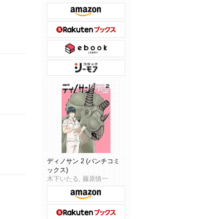
ディノサン 2 (バンチコミ
ックス)
木下いたる, 藤原慎一