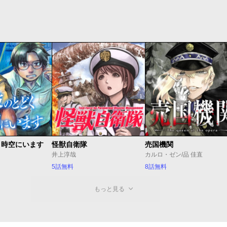
く時空にいます
怪獣自衛隊
売国機関
井上淳哉
カルロ・ゼン/品 佳直
5話無料
8話無料
もっと見る