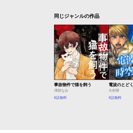
同じジャンルの作品
事故物件で猫を飼う
電波のとど
澤部なみ
今村翠
6話無料
6話無料