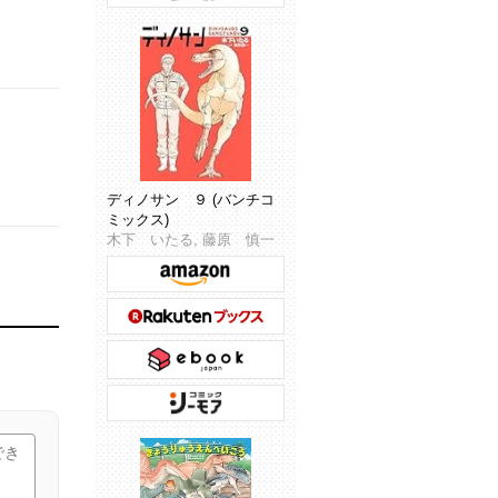
ディノサン ９ (バンチコ
ミックス)
木下 いたる, 藤原 慎一