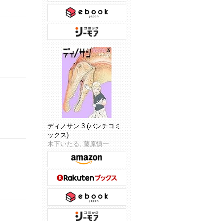
ディノサン 3 (バンチコミ
ックス)
木下いたる, 藤原慎一