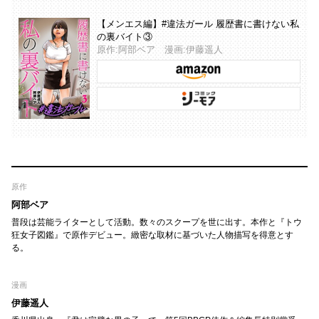
【メンエス編】#違法ガール 履歴書に書けない私
の裏バイト③
原作:阿部ベア 漫画:伊藤遥人
原作
阿部ベア
普段は芸能ライターとして活動。数々のスクープを世に出す。本作と『トウ
狂女子図鑑』で原作デビュー。緻密な取材に基づいた人物描写を得意とす
る。
漫画
伊藤遥人