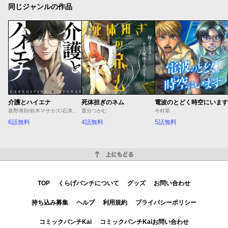
同じジャンルの作品
介護とハイエナ
死体担ぎのネム
電波のとどく時空にいます
甚野博則/鈴木マサカズ/石津のぞみ
選分つかむ
今村翠
6話無料
4話無料
5話無料
上にもどる
TOP
くらげバンチについて
グッズ
お問い合わせ
持ち込み募集
ヘルプ
利用規約
プライバシーポリシー
コミックバンチKai
コミックバンチKaiお問い合わせ