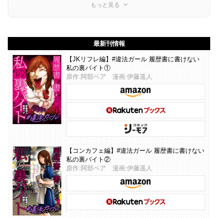
もっと見る
最新刊情報
【JKリフレ編】#違法ガール 履歴書に書けない
私の裏バイト①
原作:阿部ベア 漫画:伊藤遥人
【コンカフェ編】#違法ガール 履歴書に書けない
私の裏バイト②
原作:阿部ベア 漫画:伊藤遥人