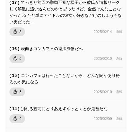
( 17 )
てっきり前回の挙動不審な様子から彼氏が情報リーク
して解散に追い込んだのかと思ったけど、全然そんなことな
かったね ただ単にアイドルの彼女が好きなだけのしょうもな
い男だった…
8
2025/02/14
通報
( 16 )
表向きコンカフェの違法風俗だべ
5
2025/02/10
通報
( 15 )
コンカフェは行ったことないから、どんな闇があり得
るのか気になる
5
2025/02/10
通報
( 14 )
別れる直前にとりあえずやっとくとか鬼畜だな
9
2025/02/09
通報