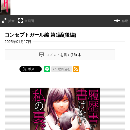
拡大
全画面
移動
コンセプトガール編 第1話(後編)
2025年01月17日
コメントを書く(
16
)
RSSフィード
ポスト
埋め込む