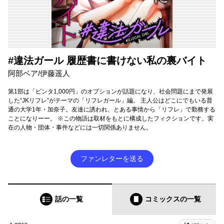
#違法ガール 履歴書に書けない私の裏バイト
阿部ベア/伊藤遥人
第1部は「ビンタ1,000円」のオプションが話題になり、社会問題にまで発展
した“JKリフレ”がテーマの「リフレガール」編。 主人公はどこにでもいる普
通の大学1年・加奈子。友達に誘われ、とある事情から「リフレ」で勤務する
ことになりーー。 ※この物語は取材をもとに構成したフィクションです。実
在の人物・団体・事件などには一切関係ありません。
ファンレターを送る
話の一覧
コミックス
の一覧