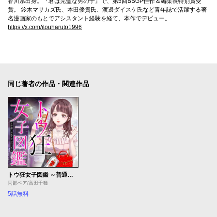
香川県出身。『君は完璧な男の子』で、第5回BBGP佳作＆編集長特別賞受
賞。 鈴木マサカズ氏、本田優貴氏、渡邊ダイスケ氏など青年誌で活躍する著
名漫画家のもとでアシスタント経験を経て、本作でデビュー。
https://x.com/itouharuto1996
同じ著者の作品・関連作品
トウ狂女子図鑑 ～普通じゃ足りない私たち～
阿部ベア/高田千種
5話無料