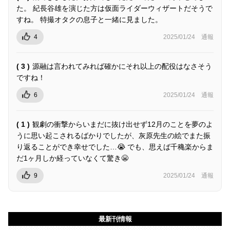
た。 紀長谷雄を演じた方は仮面ライダーウィザートだそうで
すね。 特撮オタクの息子と一緒に見ました。
4
2025/01/24
通報
( 3 )
源融は言われてみれば確かにそれ以上の配役はなさそう
ですね！
6
2025/01/24
通報
( 1 )
観劇の衝撃からいまだに抜け出せず12月のことを夢のよ
うに思い起こされるばかりでしたが、灰原先生の絵でまた振
り返ることができ幸せでした…😭 でも、思えば千穐楽からま
だ1ヶ月しか経っていなくて驚き😬
9
2025/01/24
通報
最新刊情報