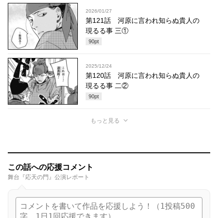
2026/01/27
第121話 河原に言われ知らぬ貴人の
現るる事 三①
90
pt
2025/12/24
第120話 河原に言われ知らぬ貴人の
現るる事 二②
90
pt
もっと見る
この話への応援コメント
舞台『応天の門』公演レポート