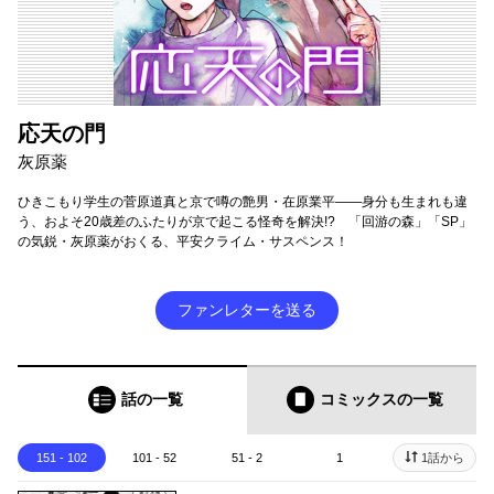
応天の門
灰原薬
ひきこもり学生の菅原道真と京で噂の艶男・在原業平――身分も生まれも違
う、およそ20歳差のふたりが京で起こる怪奇を解決!? 「回游の森」「SP」
の気鋭・灰原薬がおくる、平安クライム・サスペンス！
ファンレターを送る
話の一覧
コミックス
の一覧
151 - 102
101 - 52
51 - 2
1
1話から