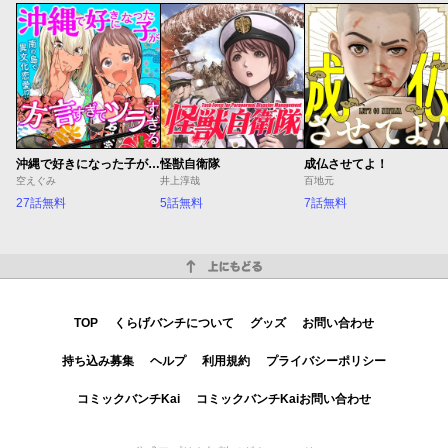
沖縄で好きになった子が方言すぎてツラすぎる
怪獣自衛隊
成仏させてよ！
空えぐみ
井上淳哉
百地元
27話無料
5話無料
7話無料
上にもどる
TOP
くらげバンチについて
グッズ
お問い合わせ
持ち込み募集
ヘルプ
利用規約
プライバシーポリシー
コミックバンチKai
コミックバンチKaiお問い合わせ