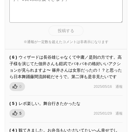
投稿する
※通報が一定数を超えたコメントは非表示になります
( 6 )
ウィザードは長谷雄じゃなくて中庸／是則の方です。高
子様を演じてた佃井さんも鎧武でバキバキの格好いいアクシ
ョンが見られますよ〜 篠井さんは女形だったの！？と思った
ら日本舞踊藤間流師範だそうで。第二弾も是非見たいです
0
2025/05/16
通報
( 5 )
レポ楽しい。舞台行きたかったな
5
2025/01/29
通報
( 4 )
観てきました。お弁当もいただいてたいへん幸せでし