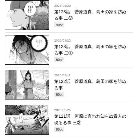
2026/05/20
第123話 菅原道真、島田の家を訪ぬ
る事 二②
90
pt
2026/04/22
第123話 菅原道真、島田の家を訪ぬ
る事 二①
90
pt
2026/03/11
第122話 菅原道真、島田の家を訪ぬ
る事
90
pt
2026/02/25
第121話 河原に言われ知らぬ貴人の
現るる事 三②
90
pt