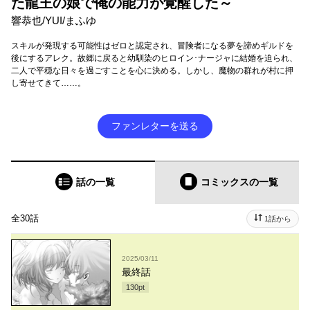
た龍王の娘で俺の能力が覚醒した～
響恭也/YUI/まふゆ
スキルが発現する可能性はゼロと認定され、冒険者になる夢を諦めギルドを
後にするアレク。故郷に戻ると幼馴染のヒロイン･ナージャに結婚を迫られ、
二人で平穏な日々を過ごすことを心に決める。しかし、魔物の群れが村に押
し寄せてきて……。
ファンレターを送る
話の一覧
コミックス
の一覧
全30話
1話から
2025/03/11
最終話
130
pt