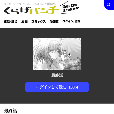
検索
火曜と
ゆったり、リラックス。でもけっこう刺激的。
くらげバンチ
金曜正
ログイン /
午に更
登録
新中！
連載/読
履
コミック
漫画
切
歴
ス
賞
最終話
ログインして読む
130pt
最終話