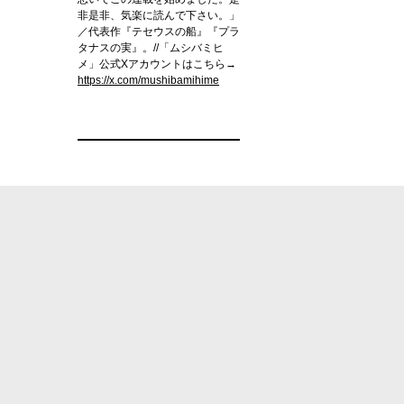
非是非、気楽に読んで下さい。」
／代表作『テセウスの船』『プラ
タナスの実』。//「ムシバミヒ
メ」公式Xアカウントはこちら→
https://x.com/mushibamihime