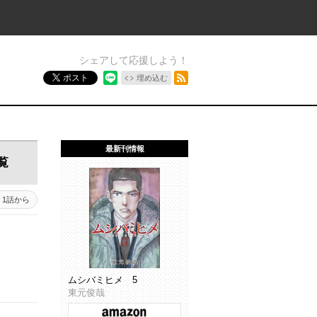
シェアして応援しよう！
RSSフィード
ポスト
埋め込む
最新刊情報
覧
1話から
ムシバミヒメ 5
東元俊哉