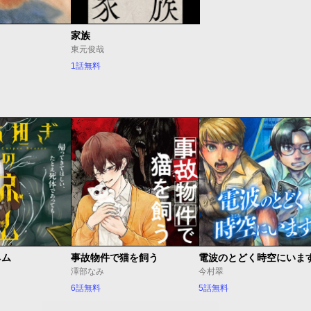
家族
東元俊哉
1話無料
ネム
事故物件で猫を飼う
電波のとどく時空にいま
澤部なみ
今村翠
6話無料
5話無料