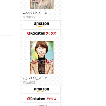
ムシバミヒメ ３
東元俊哉
ムシバミヒメ ２
東元俊哉