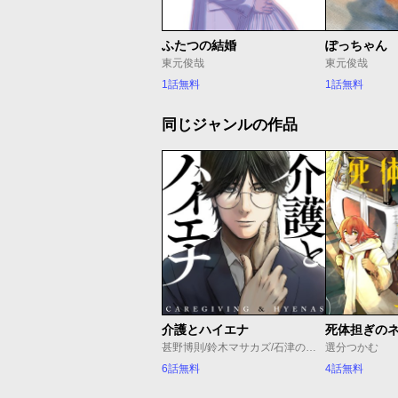
ふたつの結婚
ぽっちゃん
東元俊哉
東元俊哉
1話無料
1話無料
同じジャンルの作品
介護とハイエナ
死体担ぎの
甚野博則/鈴木マサカズ/石津のぞみ
選分つかむ
6話無料
4話無料