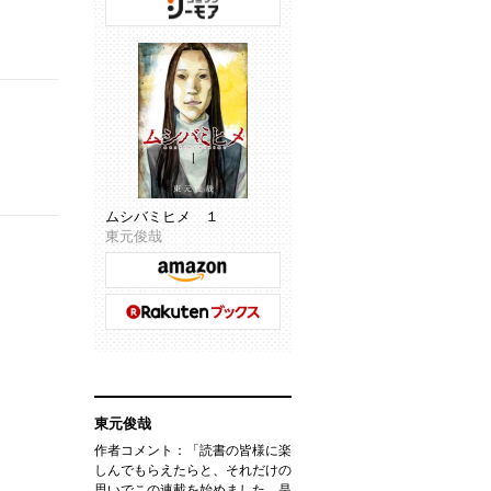
ムシバミヒメ １
東元俊哉
東元俊哉
作者コメント：「読書の皆様に楽
しんでもらえたらと、それだけの
思いでこの連載を始めました。是