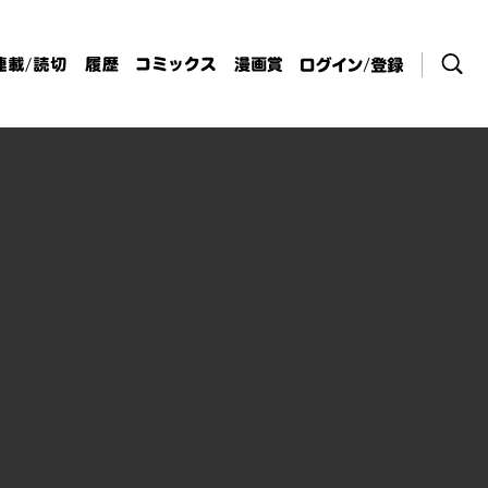
検索
連載/読切
履歴
コミックス
漫画賞
ログイン / 登
録