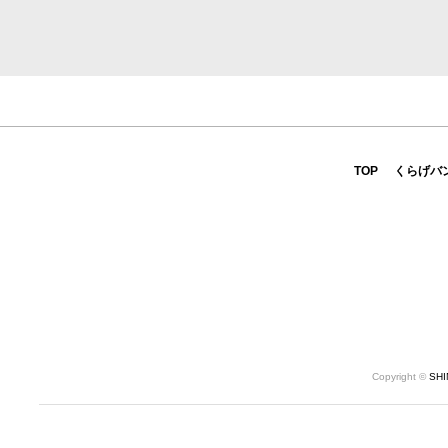
TOP
くらげバ
Copyright ©
SH