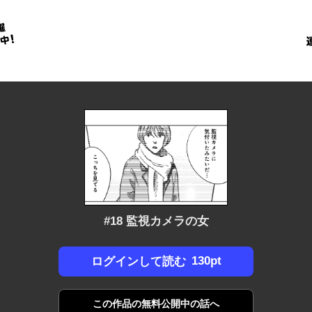
金
に
！
#18 監視カメラの女
130pt
ログインして読む
この作品の
無料公開中の話へ