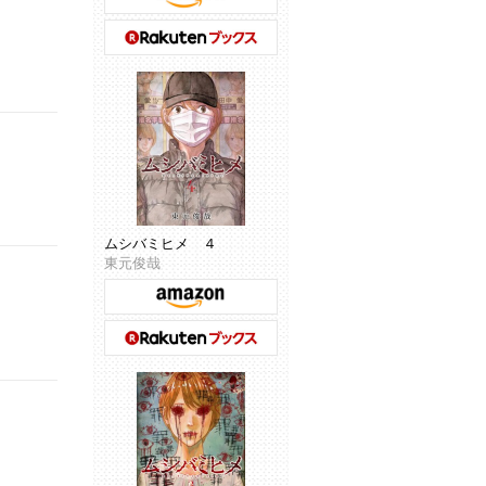
ムシバミヒメ ４
東元俊哉