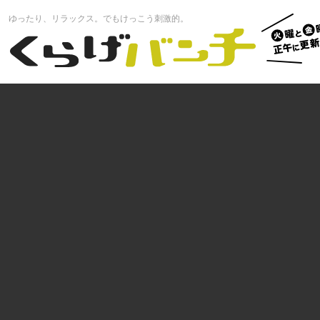
火曜と
ゆったり、リラックス。でもけっこう刺激的。
曜正午
くらげバンチ
更新中