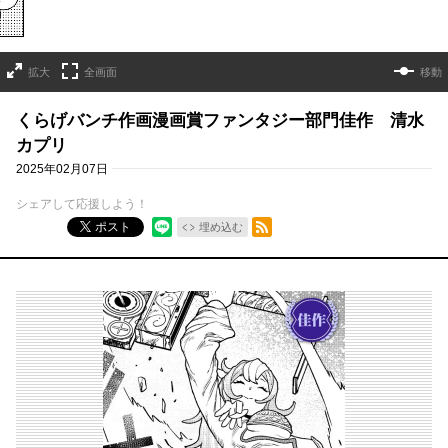
拡大
全画面
移動
くらげバンチ作画漫画賞ファンタジー部門佳作 清水
カプリ
2025年02月07日
シェアして応援しよう！
RSSフィード
ポスト
埋め込む