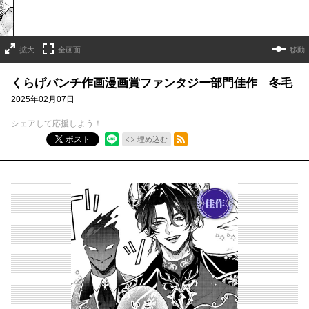
拡大
全画面
移動
くらげバンチ作画漫画賞ファンタジー部門佳作 冬毛
2025年02月07日
シェアして応援しよう！
RSSフィード
ポスト
埋め込む