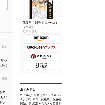
死役所 28巻 (バンチコミ
ックス)
あずみきし
通報
幸ちゃ
るみに
通報
あずみきし
もカ
2013年より｢月刊コミック＠バン
悲しい
チ｣にて、本作「死役所」を連載
待っ
開始。第1話目から大きな反響を