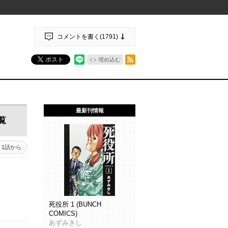
コメントを書く(
1791
)
RSSフィード
ポスト
埋め込む
最新刊情報
覧
1話から
死役所 1 (BUNCH
COMICS)
あずみきし