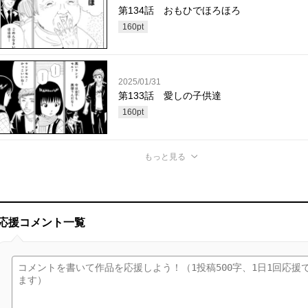
第134話 おもひでほろほろ
160
pt
2025/01/31
第133話 愛しの子供達
160
pt
もっと見る
応援コメント一覧