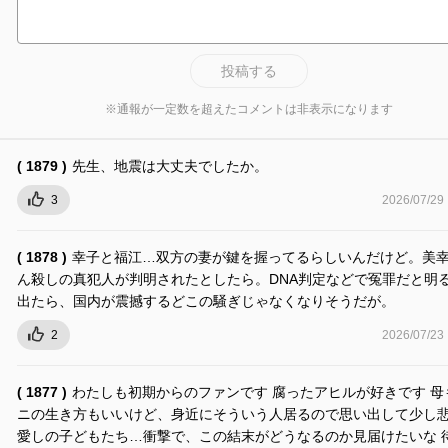
投稿する
※通報が一定数を超えたコメントは非表示になります
( 1879 )
先生、地震は大丈夫でしたか。
3
2026/07/29
( 1878 )
幸子と福江…双方の妻が鍵を握ってるらしいんだけど。美
ん殺しの真犯人が判明されたとしたら。DNA判定などで冤罪だと明
出たら、国内が震撼するどこの騒ぎじゃなくなりそうだが。
2
2026/07/23
( 1877 )
わたしも初期からのファンです 腐ったアヒルが好きです 母
ニの生き方もいいけど、身近にそういう人居るので思い出して少し
愛しの子どもたち…衝撃で、この結末がどうなるのか見届けたいな 