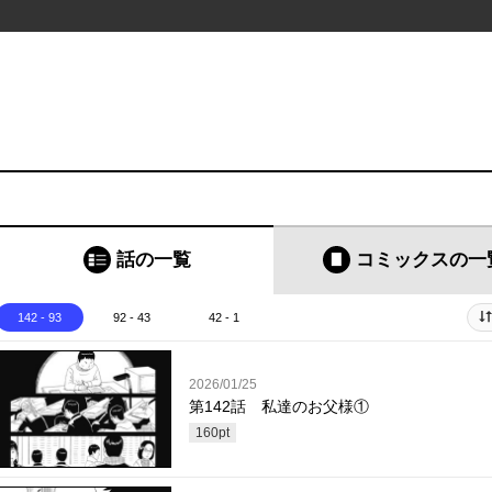
話の一覧
コミックス
の一
142 - 93
92 - 43
42 - 1
2026/01/25
第142話 私達のお父様①
160
pt