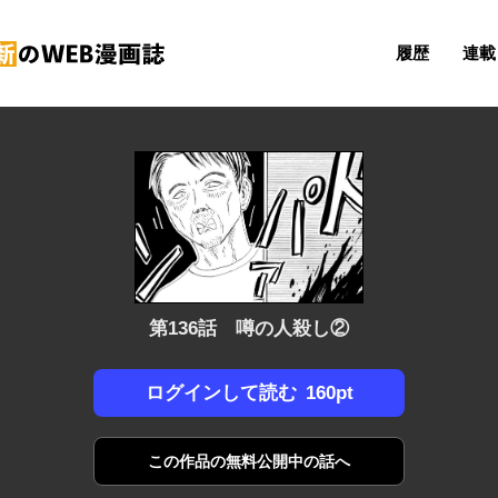
履歴
連載 
第136話 噂の人殺し②
160pt
ログインして読む
この作品の
無料公開中の話へ