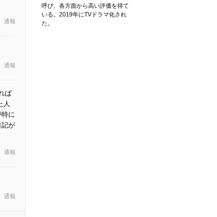
呼び、各方面から高い評価を得て
いる。2019年にTVドラマ化され
通報
た。
通報
れば
た人
が特に
日記が
通報
通報