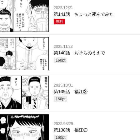
2025/12/21
第141話 ちょっと死んでみた
無料
2025/11/23
第140話 おそらのうえで
160
pt
2025/10/31
第139話 福江③
160
pt
2025/08/29
第138話 福江②
160
pt