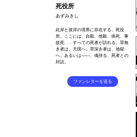
死役所
あずみきし
此岸と彼岸の境界に存在する、死役
所。ここには、自殺、他殺、病死、事
故死……すべての死者が訪れる。罪無
き者は、天国へ。罪深き者は、地獄
へ。あるいは――。魂抉る、死者との
対話。
ファンレターを送る