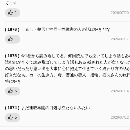
てます
1
2026/07/20
( 1876 )
しるし・整形と性同一性障害の人の話は好きだな
1
2026/07/17
( 1875 )
今1巻から読み返してる。何回読んでも泣いてしまう話もあ
読むのが辛くて読み飛ばしてしまう話もある 残された人が亡くなっ
の思いだったり思い出を大事に心に抱えて生きていく終わり方の話
好きだなぁ。カニの生き方、母、普通の恋人、指輪、石丸さんの旅
特に好き
5
2026/07/14
( 1874 )
まだ連載再開の目処は立たないみたい
5
2026/07/12