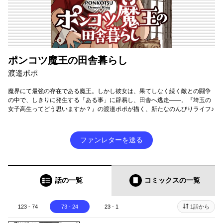
ポンコツ魔王の田舎暮らし
渡邉ポポ
魔界にて最強の存在である魔王。しかし彼女は、果てしなく続く敵との闘争
の中で、しきりに発生する「ある事」に辟易し、田舎へ逃走――。『埼玉の
女子高生ってどう思いますか？』の渡邉ポポが描く、新たなのんびりライフ♪
ファンレターを送る
話の一覧
コミックス
の一覧
123 - 74
73 - 24
23 - 1
1話から