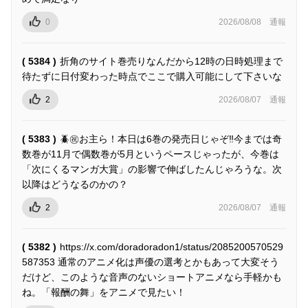
0
2026/08/08
通報
( 5384 )
折角のサイト巻売りなんだから12時の日時処理まで
待たずに日付変わった時点でここで購入可能にして下さいな
2
2026/08/07
通報
( 5383 )
🪲㊗️お主ら！本日は6巻の発売日じゃぞ‼️今までは奇
数巻が11月で偶数巻が5月というペースじゃったが、今巻は
「次にくるマンガ大賞」の影響で伸ばしたんじゃろうな。次
以降はどうなるのかの？
2
2026/08/07
通報
( 5382 )
https://x.com/doradoradon1/status/2085200570529
587353 通常のアニメ化は声優の選考とかもあって大変そう
だけど、このような音声のないショートアニメなら手軽かも
ね。「報酬の舞」をアニメで見たい！