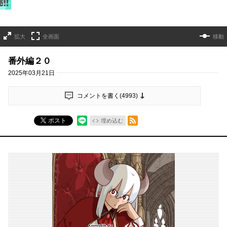
拡大
全画面
移動
番外編２０
2025年03月21日
コメントを書く(
4993
)
RSSフィード
ポスト
埋め込む