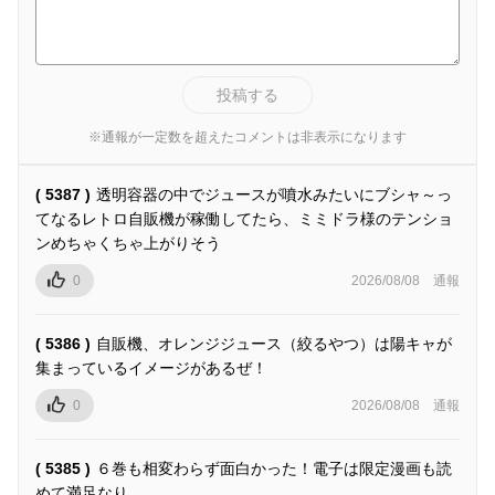
投稿する
※通報が一定数を超えたコメントは非表示になります
( 5387 )
透明容器の中でジュースが噴水みたいにブシャ～っ
てなるレトロ自販機が稼働してたら、ミミドラ様のテンショ
ンめちゃくちゃ上がりそう
0
2026/08/08
通報
( 5386 )
自販機、オレンジジュース（絞るやつ）は陽キャが
集まっているイメージがあるぜ！
0
2026/08/08
通報
( 5385 )
６巻も相変わらず面白かった！電子は限定漫画も読
めて満足なり