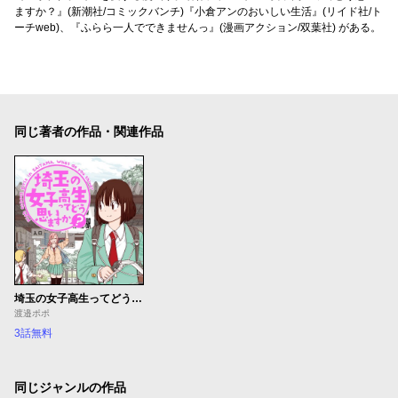
ますか？』(新潮社/コミックバンチ)『小倉アンのおいしい生活』(リイド社/ト
ーチweb)、『ふらら一人でできませんっ』(漫画アクション/双葉社) がある。
同じ著者の作品・関連作品
埼玉の女子高生ってどう思いますか？
渡邉ポポ
3話無料
同じジャンルの作品