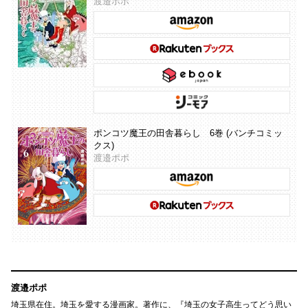
渡邉ポポ
ポンコツ魔王の田舎暮らし 6巻 (バンチコミッ
クス)
渡邉ポポ
渡邉ポポ
埼玉県在住。埼玉を愛する漫画家。著作に、『埼玉の女子高生ってどう思い