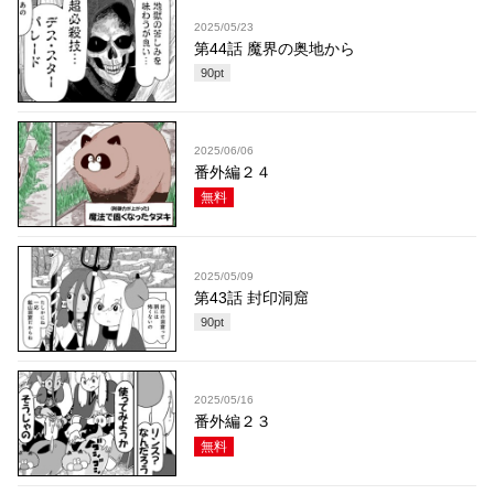
2025/05/23
第44話 魔界の奥地から
90
pt
2025/06/06
番外編２４
無料
2025/05/09
第43話 封印洞窟
90
pt
2025/05/16
番外編２３
無料