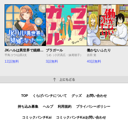
JKハルは異世界で娼婦になった Winter
ブラガール
働かないふたり
平鳥コウ/山田J太
うめ（小沢高広・妹尾朝子）
吉田 覚
12話無料
3話無料
40話無料
上にもどる
TOP
くらげバンチについて
グッズ
お問い合わせ
持ち込み募集
ヘルプ
利用規約
プライバシーポリシー
コミックバンチKai
コミックバンチKaiお問い合わせ