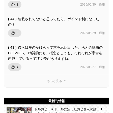
3
2025/05/30
通報
( 44 )
連載されてないと思ってたら、ポイント制になった
の？
0
2025/05/29
通報
( 43 )
僕らは星のかけらって本を思い出した。あと合唱曲の
COSMOS。 物質的にも、概念としても、それぞれが宇宙を
内包しているって凄く夢がありますね。
4
2025/05/27
通報
もっと見る
最新刊情報
ドルおじ ＃ドールに沼ったおじさんの話 １