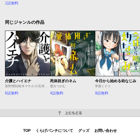
1話無料
同じジャンルの作品
介護とハイエナ
死体担ぎのネム
今日から始める幼なじみ
甚野博則/鈴木マサカズ/石津のぞみ
選分つかむ
帯屋ミドリ
6話無料
4話無料
9話無料
上にもどる
TOP
くらげバンチについて
グッズ
お問い合わせ