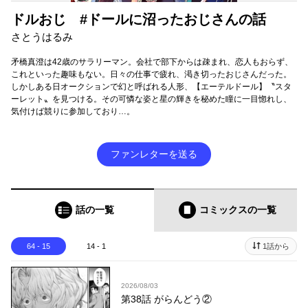
ドルおじ #ドールに沼ったおじさんの話
さとうはるみ
矛橋真澄は42歳のサラリーマン。会社で部下からは疎まれ、恋人もおらず、
これといった趣味もない。日々の仕事で疲れ、渇き切ったおじさんだった。
しかしある日オークションで幻と呼ばれる人形、【エーテルドール】〝スタ
ーレット〟を見つける。その可憐な姿と星の輝きを秘めた瞳に一目惚れし、
気付けば競りに参加しており…。
ファンレターを送る
話の一覧
コミックス
の一覧
64 - 15
14 - 1
1話から
2026/08/03
第38話 がらんどう②