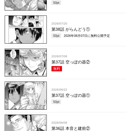
50
pt
2026/07/20
第38話 がらんどう①
50
pt
2026年08月07日
に無料公開予定
2026/07/06
第37話 空っぽの器②
無料
2026/06/22
第37話 空っぽの器①
50
pt
2026/06/08
第36話 本音と建前②