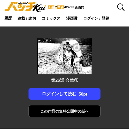
検索
履歴
連載 / 読切
コミックス
漫画賞
ログイン / 登録
第26話 会敵①
ログインして読む
50pt
この作品の
無料公開中の話へ