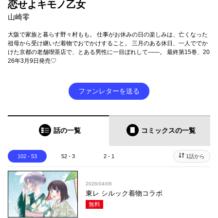
恋せよキモノ乙女
山崎零
大阪で家族と暮らす野々村もも。 仕事がお休みの日の楽しみは、亡くなった
祖母から受け継いだ着物でおでかけすること。 三月のある休日、一人ででか
けた京都の老舗喫茶店で、とある男性に一目ぼれして――。 最終第15巻、20
26年3月9日発売♡
ファンレターを送る
話の一覧
コミックス
の一覧
102 - 53
52 - 3
2 - 1
1話から
2026/04/06
東レ シルック着物コラボ
無料