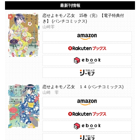
最新刊情報
恋せよキモノ乙女 15巻（完）【電子特典付
き】 (バンチコミックス)
山崎零
恋せよキモノ乙女 １４ (バンチコミックス)
山崎 零