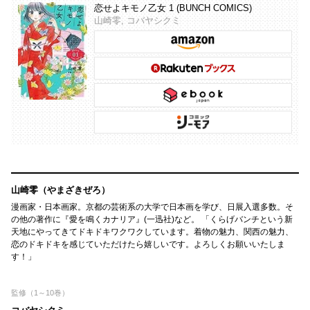
恋せよキモノ乙女 1 (BUNCH COMICS)
山崎零, コバヤシクミ
山崎零（やまざきぜろ）
漫画家・日本画家。京都の芸術系の大学で日本画を学び、日展入選多数。そ
の他の著作に『愛を鳴くカナリア』(一迅社)など。 「くらげバンチという新
天地にやってきてドキドキワクワクしています。着物の魅力、関西の魅力、
恋のドキドキを感じていただけたら嬉しいです。よろしくお願いいたしま
す！」
監修（1～10巻）