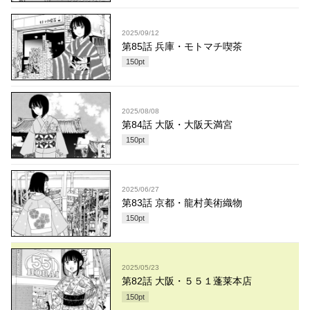
2025/09/12
第85話 兵庫・モトマチ喫茶
150
pt
2025/08/08
第84話 大阪・大阪天満宮
150
pt
2025/06/27
第83話 京都・龍村美術織物
150
pt
2025/05/23
第82話 大阪・５５１蓬莱本店
150
pt