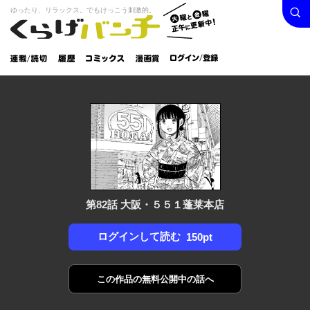
検索
火曜と
ゆったり、リラックス。でもけっこう刺激的。
くらげバンチ
金曜正
ログイン /
午に更
登録
新中！
連載/読
履
コミック
漫画
切
歴
ス
賞
第82話 大阪・５５１蓬莱本店
ログインして読む
150pt
この作品の
無料公開中の話へ