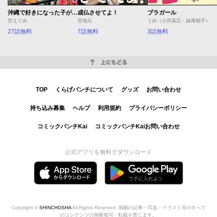
沖縄で好きになった子が方言すぎてツラすぎる
成仏させてよ！
ブラガール
空えぐみ
百地元
うめ（小沢高広・妹尾朝子）
27話無料
7話無料
3話無料
上にもどる
TOP
くらげバンチについて
グッズ
お問い合わせ
持ち込み募集
ヘルプ
利用規約
プライバシーポリシー
コミックバンチKai
コミックバンチKaiお問い合わせ
公式アプリを無料でダウンロード
Copyright ©
SHINCHOSHA
All Rights Reserved. 掲載の記事・写真・イラスト等のすべて
のコンテンツの無断複写・転載を禁じます。