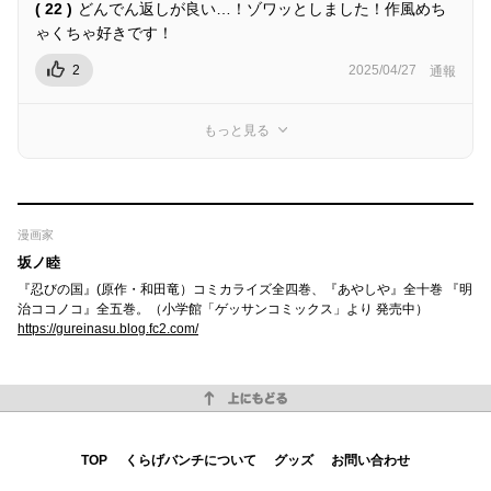
( 22 )
どんでん返しが良い…！ゾワッとしました！作風めち
ゃくちゃ好きです！
2
2025/04/27
通報
もっと見る
漫画家
坂ノ睦
『忍びの国』(原作・和田竜）コミカライズ全四巻、『あやしや』全十巻 『明
治ココノコ』全五巻。（小学館「ゲッサンコミックス」より 発売中）
https://gureinasu.blog.fc2.com/
上にもどる
TOP
くらげバンチについて
グッズ
お問い合わせ