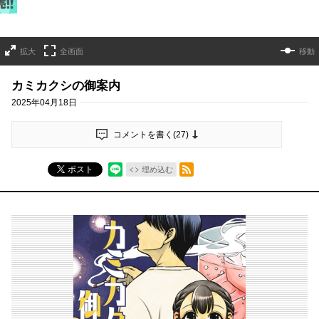
拡大
全画面
移動
カミカクシの御案内
2025年04月18日
コメントを書く(
27
)
RSSフィード
ポスト
埋め込む