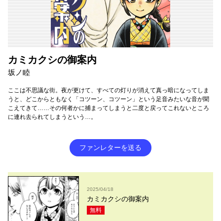
カミカクシの御案内
坂ノ睦
ここは不思議な街。夜が更けて、すべての灯りが消えて真っ暗になってしま
うと、どこからともなく「コツーン、コツーン」という足音みたいな音が聞
こえてきて……その何者かに捕まってしまうと二度と戻ってこれないところ
に連れ去られてしまうという…。
ファンレターを送る
2025/04/18
カミカクシの御案内
無料