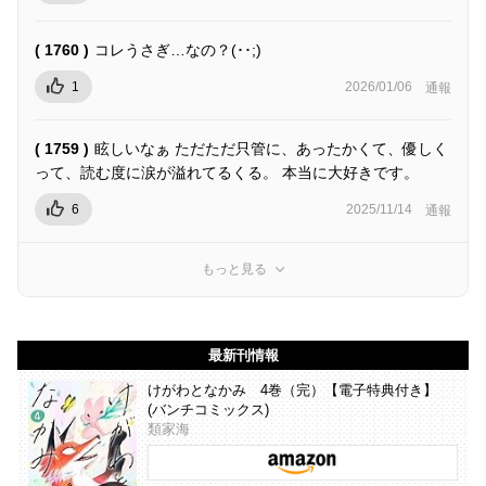
( 1760 )
コレうさぎ…なの？(･･;)
1
2026/01/06
通報
( 1759 )
眩しいなぁ ただただ只管に、あったかくて、優しく
って、読む度に涙が溢れてるくる。 本当に大好きです。
6
2025/11/14
通報
もっと見る
最新刊情報
けがわとなかみ 4巻（完）【電子特典付き】
(バンチコミックス)
類家海