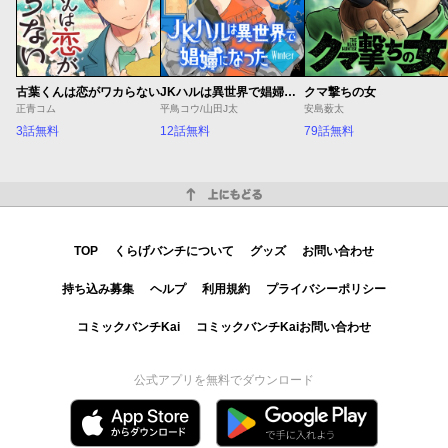
古葉くんは恋がワカらない
JKハルは異世界で娼婦になった Winter
クマ撃ちの女
正青コム
平鳥コウ/山田J太
安島薮太
3話無料
12話無料
79話無料
上にもどる
TOP
くらげバンチについて
グッズ
お問い合わせ
持ち込み募集
ヘルプ
利用規約
プライバシーポリシー
コミックバンチKai
コミックバンチKaiお問い合わせ
公式アプリを無料でダウンロード