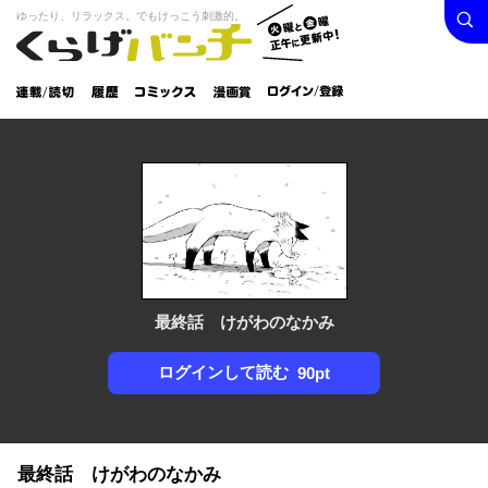
検索
火曜と
ゆったり、リラックス。でもけっこう刺激的。
くらげバンチ
金曜正
ログイン /
午に更
登録
新中！
連載/読
履
コミック
漫画
切
歴
ス
賞
最終話 けがわのなかみ
ログインして読む
90pt
最終話 けがわのなかみ