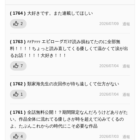
( 1764 )
大好きです。また連載してほしい
2
2026/07/09
通報
( 1763 )
ﾊｧｱｯｯｯ エピローグだけ読み損ねてたのに全部無
料！！！！ちょっと読み直してくる優しくて温かくて涙が出
るお話！！！！大好き！！！
7
2026/07/04
通報
( 1762 )
類家海先生の次回作が待ち遠しくて仕方がない
1
2026/07/04
通報
( 1761 )
全話無料公開！？期間限定なんだろうけどありがた
い。作品全体に流れてる優しさが時を超えて沁みてくるの
よ。たぶんこれからの時代にこそ必要な作品
4
2026/07/03
通報